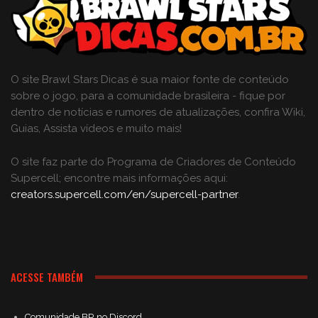
O site Brawl Stars Dicas é sua maior fonte de conteúdo
sobre o jogo, para a comunidade brasileira - fique por
dentro de notícias e rumores de atualizações, confira Wiki,
Guias, Assista vídeos e muito mais!
O site faz parte do Programa de Criadores de Conteúdo
Supercell; encontre mais informações aqui:
creators.supercell.com/en/supercell-partner
.
ACESSE TAMBÉM
Comunidade BR no Discord