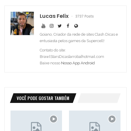
Lucas Felix
3737 Posts
Goiano, Criador da rede de sites Clash Dicas e
entusiasta pelos games da Supercell!
Contato do site:
BrawlStarsDicas[arroba]hotmail.com
Baixe nosso
Nosso App Android
VOCÊ PODE GOSTAR TAMBÉM