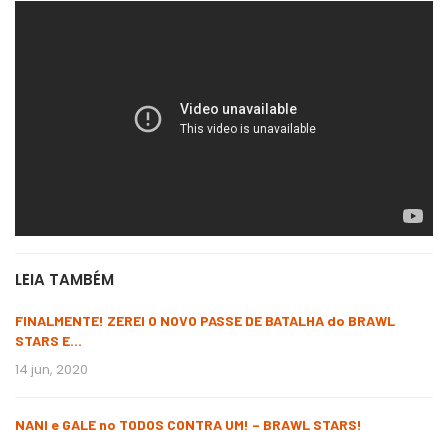
LEIA TAMBÉM
FINALMENTE! ZEREI O NOVO PASSE DE BATALHA do BRAWL
STARS E…
14 jun, 2020
NANI e GALE no TODOS CONTRA UM! – BRAWL STARS!