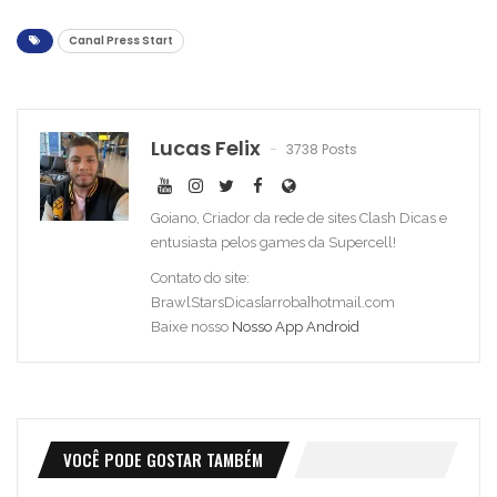
Canal Press Start
Lucas Felix
3738 Posts
Goiano, Criador da rede de sites Clash Dicas e
entusiasta pelos games da Supercell!
Contato do site:
BrawlStarsDicas[arroba]hotmail.com
Baixe nosso
Nosso App Android
VOCÊ PODE GOSTAR TAMBÉM