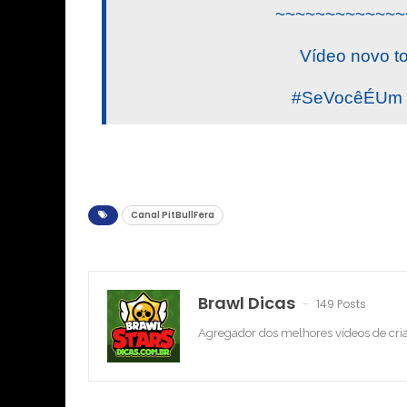
~~~~~~~~~~~~~
Vídeo novo t
#SeVocêÉUm #
Canal PitBullFera
Brawl Dicas
149 Posts
Agregador dos melhores vídeos de cri