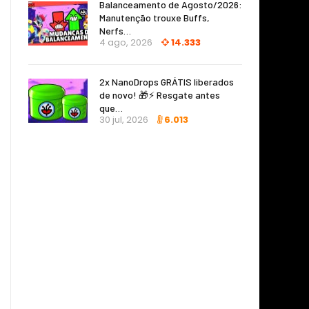
Balanceamento de Agosto/2026:
Manutenção trouxe Buffs,
Nerfs…
4 ago, 2026
14.333
2x NanoDrops GRÁTIS liberados
de novo! 🎁⚡ Resgate antes
que…
30 jul, 2026
6.013