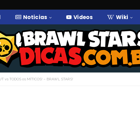
l
Noticias
Videos
Wiki
 vs TODOS os MÍTICOS! – BRAWL STARS!