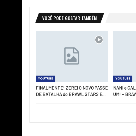
VOCÊ PODE GOSTAR TAMBÉM
YOUTUBE
YOUTUBE
FINALMENTE! ZEREI O NOVO PASSE
NANI e GA
DE BATALHA do BRAWL STARS E…
UM! – BRA