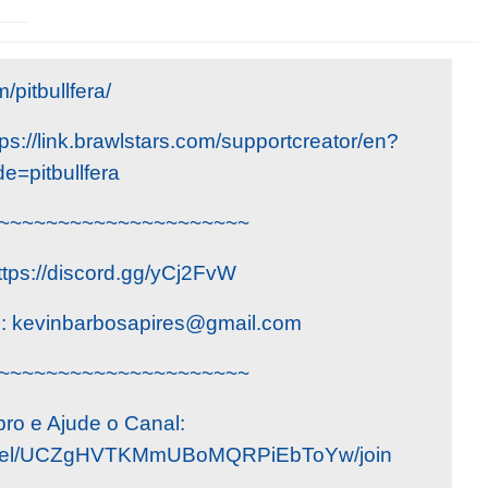
pitbullfera/
s://link.brawlstars.com/supportcreator/en?
e=pitbullfera
~~~~~~~~~~~~~~~~~~~~~
ttps://discord.gg/yCj2FvW
o:
kevinbarbosapires@gmail.com
~~~~~~~~~~~~~~~~~~~~~
ro e Ajude o Canal:
annel/UCZgHVTKMmUBoMQRPiEbToYw/join