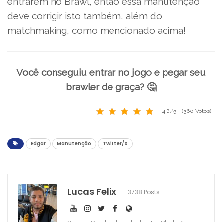
entrarem no Brawl, então essa manutenção
deve corrigir isto também, além do
matchmaking, como mencionado acima!
Você conseguiu entrar no jogo e pegar seu
brawler de graça? 🤔
4.8/5 - (360 Votos)
Edgar
Manutenção
Twitter/X
Lucas Felix
3738 Posts