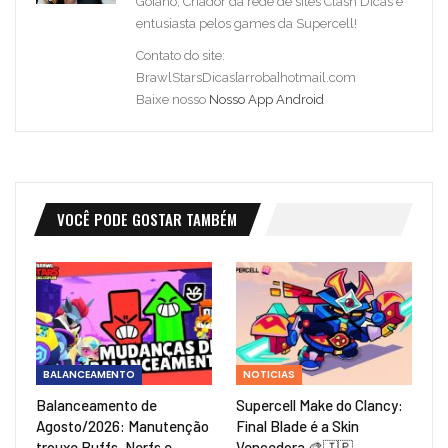
Goiano, Criador da rede de sites Clash Dicas e
entusiasta pelos games da Supercell!
Contato do site:
BrawlStarsDicas[arroba]hotmail.com
Baixe nosso
Nosso App Android
VOCÊ PODE GOSTAR TAMBÉM
BALANCEAMENTO
NOTICIAS
Balanceamento de
Supercell Make do Clancy:
Agosto/2026: Manutenção
Final Blade é a Skin
trouxe Buffs, Nerfs e…
Vencedora 🎨🇯🇵