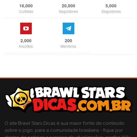
16,000
20,000
5,000
Curtidas
Seguidores
Seguidores
2,000
200
Inscritos
Membros
O site Brawl Stars Dicas é sua maior fonte de conteúdo
sobre o jogo, para a comunidade brasileira - fique por