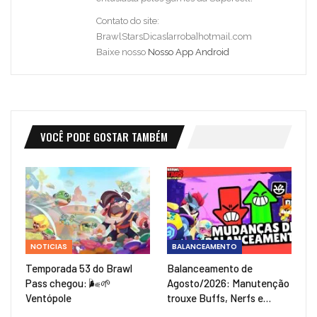
Contato do site:
BrawlStarsDicas[arroba]hotmail.com
Baixe nosso
Nosso App Android
VOCÊ PODE GOSTAR TAMBÉM
NOTICIAS
BALANCEAMENTO
Temporada 53 do Brawl
Balanceamento de
Pass chegou: 🌬️🌱
Agosto/2026: Manutenção
Ventópole
trouxe Buffs, Nerfs e…