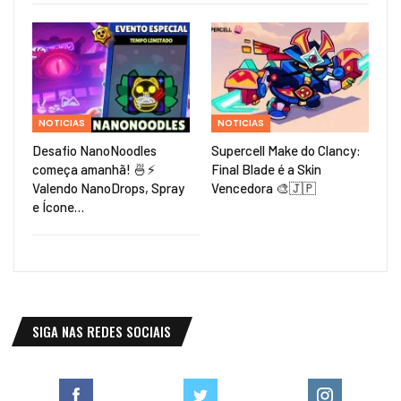
NOTICIAS
NOTICIAS
Desafio NanoNoodles
Supercell Make do Clancy:
começa amanhã! 🍜⚡
Final Blade é a Skin
Valendo NanoDrops, Spray
Vencedora 🎨🇯🇵
e Ícone…
SIGA NAS REDES SOCIAIS