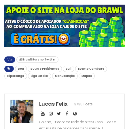
@BrawlStars no Twitter
Via
Bea
BUGs e Problemas
Bull
Evento Combate
Hipercarga
Liga Estelar
Manutenção
Mapas
Lucas Felix
3738 Posts
Goiano, Criador da rede de sites Clash Dicas e
entusiasta pelos games da Supercell!