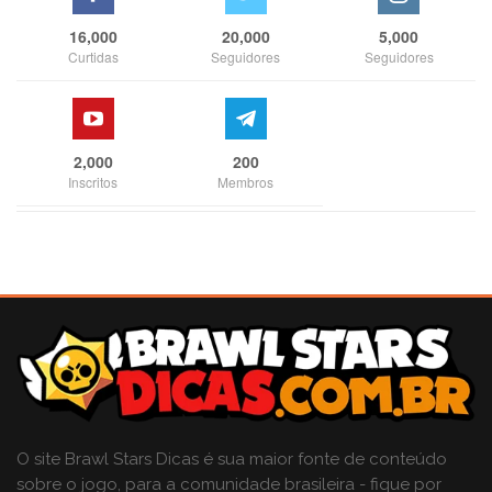
16,000
20,000
5,000
Curtidas
Seguidores
Seguidores
2,000
200
Inscritos
Membros
O site Brawl Stars Dicas é sua maior fonte de conteúdo
sobre o jogo, para a comunidade brasileira - fique por