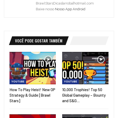
BrawlStarsDicas[arroba]hotmail.com
Baixe nosso
Nosso App Android
VOCÊ PODE GOSTAR TAMBÉM
YOUTUBE
YOUTUBE
How To Play Heist! New OP
10,000 Trophies! Top 50
Strategy & Guide [Brawl
Global Gameplay – Bounty
Stars]
and S&G…