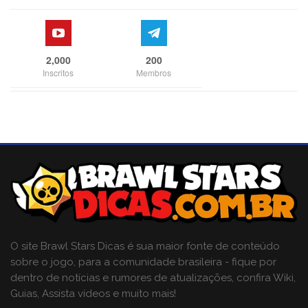
2,000
200
Inscritos
Membros
O site Brawl Stars Dicas é sua maior fonte de conteúdo
sobre o jogo, para a comunidade brasileira - fique por
dentro de notícias e rumores de atualizações, confira Wiki,
Guias, Assista vídeos e muito mais!