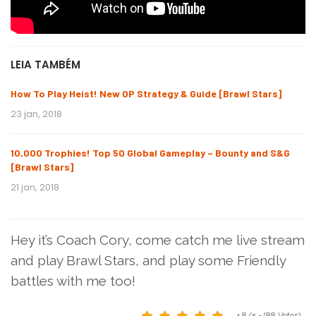
LEIA TAMBÉM
How To Play Heist! New OP Strategy & Guide [Brawl Stars]
23 jan, 2018
10,000 Trophies! Top 50 Global Gameplay – Bounty and S&G
[Brawl Stars]
21 jan, 2018
Hey it’s Coach Cory, come catch me live stream
and play Brawl Stars, and play some Friendly
battles with me too!
4.8/5 - (88 Votos)