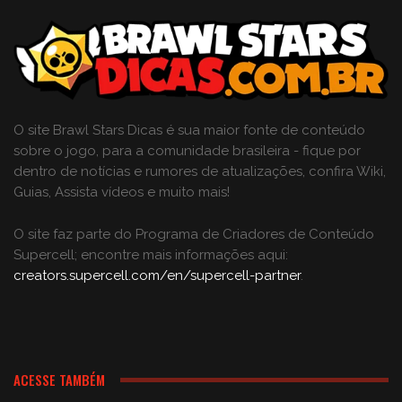
O site Brawl Stars Dicas é sua maior fonte de conteúdo
sobre o jogo, para a comunidade brasileira - fique por
dentro de notícias e rumores de atualizações, confira Wiki,
Guias, Assista vídeos e muito mais!
O site faz parte do Programa de Criadores de Conteúdo
Supercell; encontre mais informações aqui:
creators.supercell.com/en/supercell-partner
.
ACESSE TAMBÉM