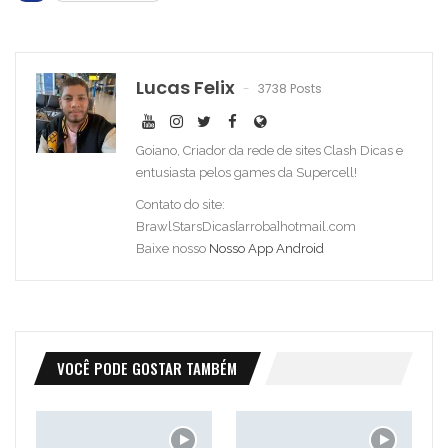
Lucas Felix
3738 Posts
Goiano, Criador da rede de sites Clash Dicas e
entusiasta pelos games da Supercell!
Contato do site:
BrawlStarsDicas[arroba]hotmail.com
Baixe nosso
Nosso App Android
VOCÊ PODE GOSTAR TAMBÉM