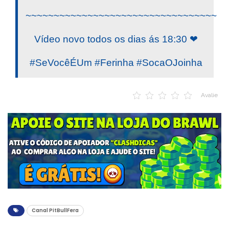
~~~~~~~~~~~~~~~~~~~~~~~~~~~~~~~~~~
Vídeo novo todos os dias ás 18:30 ❤
#SeVocêÉUm #Ferinha #SocaOJoinha
Avalie
Canal PitBullFera