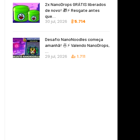
2x NanoDrops GRÁTIS liberados
de novo! 🎁⚡ Resgate antes
que…
30 jul, 2026
5.714
Desafio NanoNoodles começa
amanhã! 🍜⚡ Valendo NanoDrops,
…
29 jul, 2026
1.711