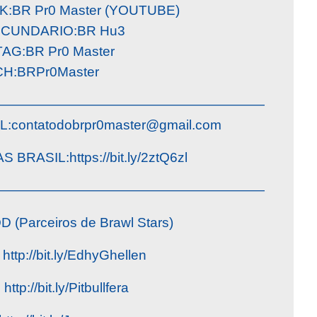
BR Pr0 Master (YOUTUBE)
ECUNDARIO:BR Hu3
G:BR Pr0 Master
H:BRPr0Master
————————————————————
L:
contatodobrpr0master@gmail.com
RASIL:https://bit.ly/2ztQ6zl
————————————————————
Parceiros de Brawl Stars)
http://bit.ly/EdhyGhellen
http://bit.ly/Pitbullfera