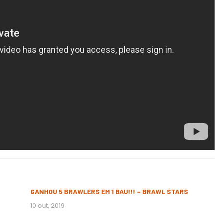
GANHOU 5 BRAWLERS EM 1 BAU!!! – BRAWL STARS
10 out, 2019