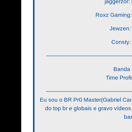
jaggerzor: 
Roxz Gaming: 
Jewzen: h
Consty: 
———————————————
Banda 
Time Prof
———————————————
Eu sou o BR Pr0 Master(Gabriel Ca
do top br e globais e gravo vídeos
ba