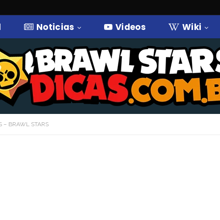
l
Noticias
Videos
Wiki
US – BRAWL STARS