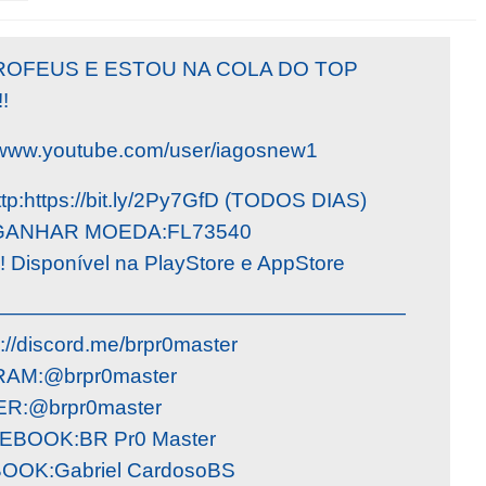
ROFEUS E ESTOU NA COLA DO TOP
!
www.youtube.com/user/iagosnew1
https://bit.ly/2Py7GfD (TODOS DIAS)
GANHAR MOEDA:FL73540
! Disponível na PlayStore e AppStore
————————————————————
//discord.me/brpr0master
AM:@brpr0master
R:@brpr0master
EBOOK:BR Pr0 Master
OOK:Gabriel CardosoBS