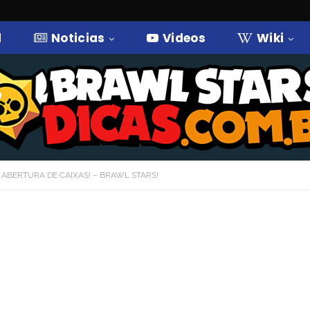
l
Noticias
Videos
Wiki
 ABERTURA DE CAIXAS! – BRAWL STARS!