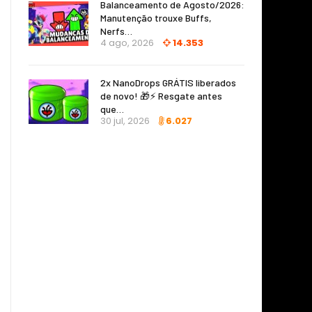
Balanceamento de Agosto/2026:
Manutenção trouxe Buffs,
Nerfs…
4 ago, 2026
14.353
2x NanoDrops GRÁTIS liberados
de novo! 🎁⚡ Resgate antes
que…
30 jul, 2026
6.027