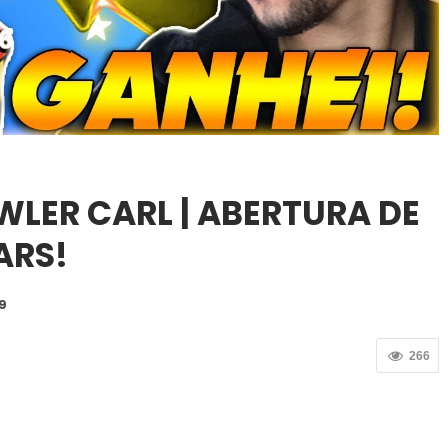
LER CARL | ABERTURA DE
ARS!
9
266