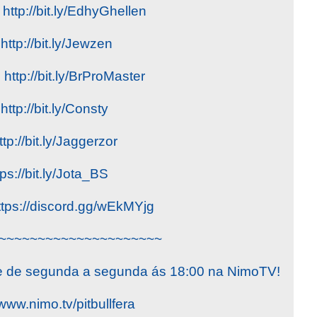
http://bit.ly/EdhyGhellen
ttp://bit.ly/Jewzen
 http://bit.ly/BrProMaster
http://bit.ly/Consty
tp://bit.ly/Jaggerzor
tps://bit.ly/Jota_BS
ttps://discord.gg/wEkMYjg
~~~~~~~~~~~~~~~~~~~~~
ive de segunda a segunda ás 18:00 na NimoTV!
/www.nimo.tv/pitbullfera