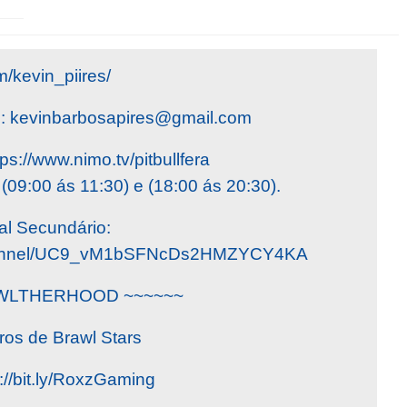
/kevin_piires/
o:
kevinbarbosapires@gmail.com
ps://www.nimo.tv/pitbullfera
(09:00 ás 11:30) e (18:00 ás 20:30).
l Secundário:
channel/UC9_vM1bSFNcDs2HMZYCY4KA
AWLTHERHOOD ~~~~~~
ros de Brawl Stars
://bit.ly/RoxzGaming