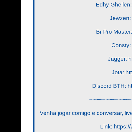
Edhy Ghellen: 
Jewzen: h
Br Pro Master:
Consty: 
Jagger: ht
Jota: ht
Discord BTH: h
~~~~~~~~~~~~~
Venha jogar comigo e conversar, l
Link: https:/