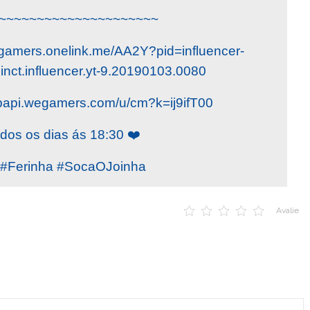
~~~~~~~~~~~~~~~~~~~~~
gamers.onelink.me/AA2Y?pid=influencer-
inct.influencer.yt-9.20190103.0080
papi.wegamers.com/u/cm?k=ij9ifT00
dos os dias ás 18:30 ❤️
Ferinha #SocaOJoinha
Avalie