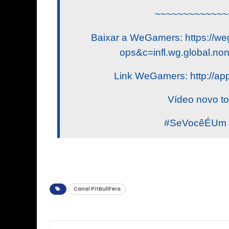
~~~~~~~~~~~~~
Baixar a WeGamers: https://we
ops&c=infl.wg.global.non
Link WeGamers: http://ap
Vídeo novo to
#SeVocêÉUm #
Canal PitBullFera