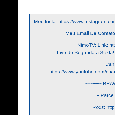
Meu Insta: https://www.instagram.com
Meu Email De Contat
NimoTV: Link: htt
Live de Segunda á Sexta! 
Cana
https://www.youtube.com/
~~~~~~ BR
– Parcei
Roxz: http