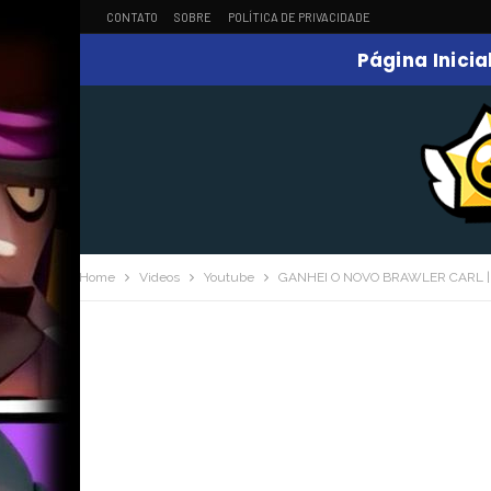
CONTATO
SOBRE
POLÍTICA DE PRIVACIDADE
Página Inicia
Home
Videos
Youtube
GANHEI O NOVO BRAWLER CARL |