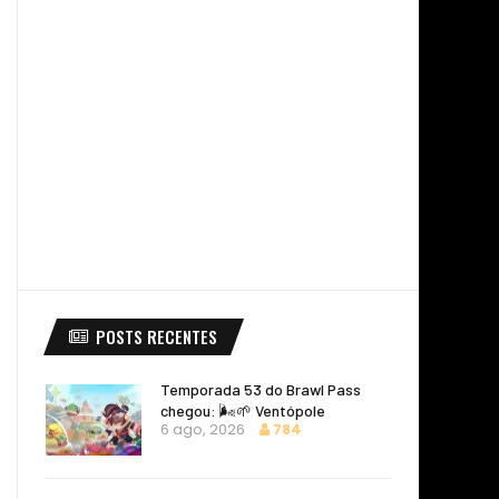
POSTS RECENTES
Temporada 53 do Brawl Pass
chegou: 🌬️🌱 Ventópole
6 ago, 2026
784