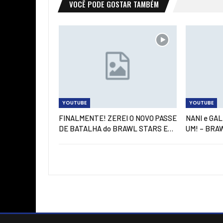
VOCÊ PODE GOSTAR TAMBÉM
YOUTUBE
YOUTUBE
FINALMENTE! ZEREI O NOVO PASSE
NANI e GA
DE BATALHA do BRAWL STARS E…
UM! – BRA