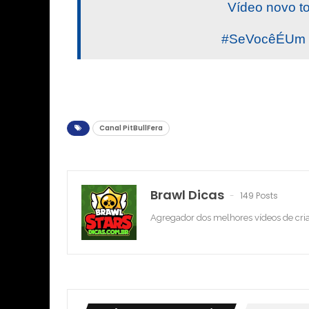
Vídeo novo t
#SeVocêÉUm #
Canal PitBullFera
Brawl Dicas
149 Posts
Agregador dos melhores vídeos de cri