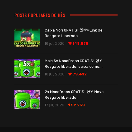
POSTS POPULARES DO MÊS
Caixa Nori GRÁTIS! 🎁🐟 Link de
Resgate Liberado
16 jul, 2026
148.575
Mais 5x NanoDrops GRÁTIS! 🥡⚡
Resgate liberado, saiba como…
10 jul, 2026
79.432
2x NanoDrops GRÁTIS! 🥡⚡ Novo
Resgate liberado!
17 jul, 2026
52.259