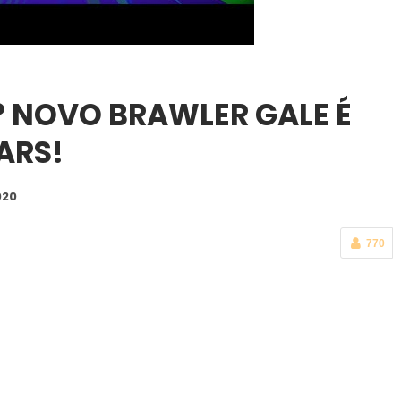
? NOVO BRAWLER GALE É
ARS!
020
770