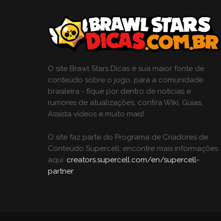
O site Brawl Stars Dicas é sua maior fonte de
conteúdo sobre o jogo, para a comunidade
brasileira - fique por dentro de notícias e
rumores de atualizações, confira Wiki, Guias,
Assista vídeos e muito mais!
O site faz parte do Programa de Criadores de
Conteúdo Supercell; encontre mais informações
aqui:
creators.supercell.com/en/supercell-
partner
.