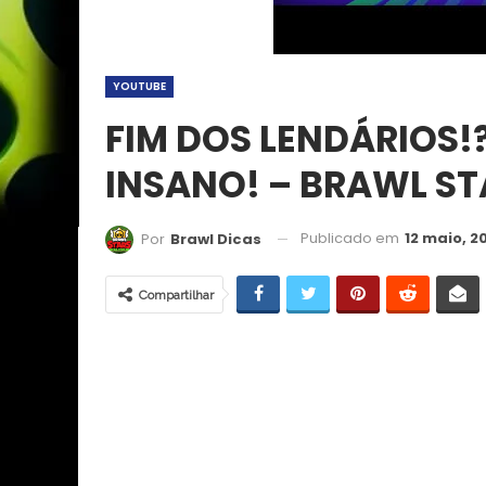
YOUTUBE
FIM DOS LENDÁRIOS!
INSANO! – BRAWL ST
Publicado em
12 maio, 2
Por
Brawl Dicas
Compartilhar