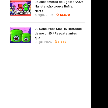
Balanceamento de Agosto/2026:
Manutenção trouxe Buffs,
Nerfs…
4 ago, 2026
13.870
2x NanoDrops GRÁTIS liberados
de novo! 🎁⚡ Resgate antes
que…
30 jul, 2026
5.872