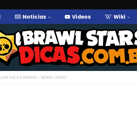
l
Noticias
Videos
Wiki
LER GALE É INSANO! – BRAWL STARS!