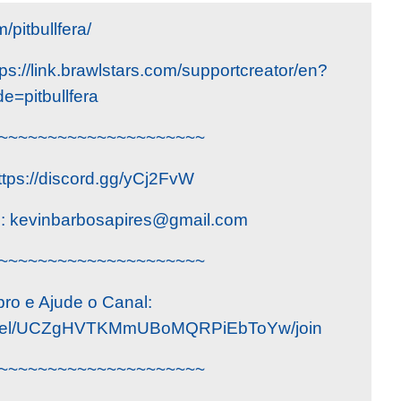
pitbullfera/
s://link.brawlstars.com/supportcreator/en?
e=pitbullfera
~~~~~~~~~~~~~~~~~~~~~
ttps://discord.gg/yCj2FvW
o:
kevinbarbosapires@gmail.com
~~~~~~~~~~~~~~~~~~~~~
ro e Ajude o Canal:
annel/UCZgHVTKMmUBoMQRPiEbToYw/join
~~~~~~~~~~~~~~~~~~~~~