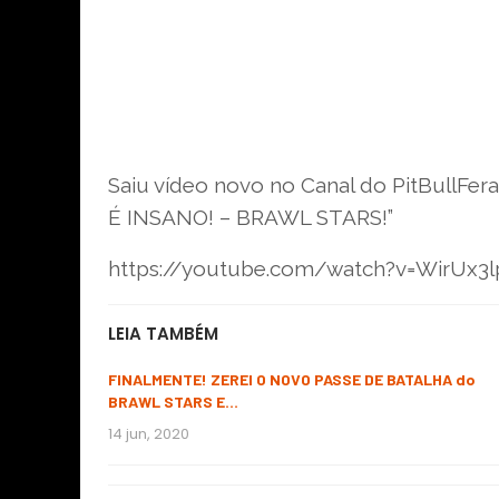
Saiu vídeo novo no Canal do PitBull
É INSANO! – BRAWL STARS!”
https://youtube.com/watch?v=WirUx3l
LEIA TAMBÉM
FINALMENTE! ZEREI O NOVO PASSE DE BATALHA do
BRAWL STARS E…
14 jun, 2020