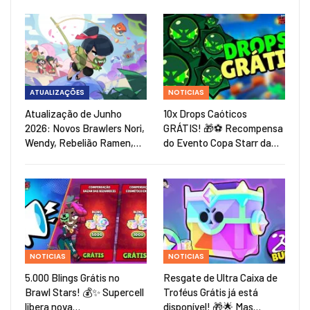
ATUALIZAÇÕES
NOTICIAS
Atualização de Junho
10x Drops Caóticos
2026: Novos Brawlers Nori,
GRÁTIS! 🎁⚽ Recompensa
Wendy, Rebelião Ramen,…
do Evento Copa Starr da…
NOTICIAS
NOTICIAS
5.000 Blings Grátis no
Resgate de Ultra Caixa de
Brawl Stars! 💰✨ Supercell
Troféus Grátis já está
libera nova…
disponível! 🎁🌟 Mas…