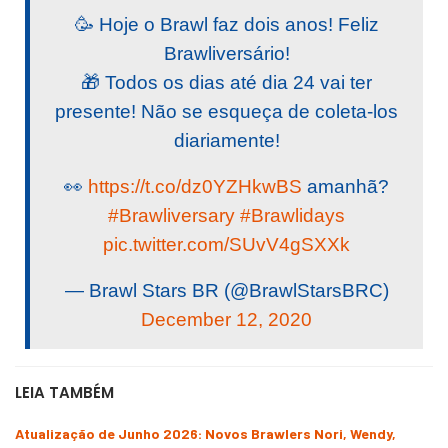
🥳 Hoje o Brawl faz dois anos! Feliz
Brawliversário!
🎁 Todos os dias até dia 24 vai ter
presente! Não se esqueça de coleta-los
diariamente!
👀
https://t.co/dz0YZHkwBS
amanhã?
#Brawliversary
#Brawlidays
pic.twitter.com/SUvV4gSXXk
— Brawl Stars BR (@BrawlStarsBRC)
December 12, 2020
LEIA TAMBÉM
Atualização de Junho 2026: Novos Brawlers Nori, Wendy,