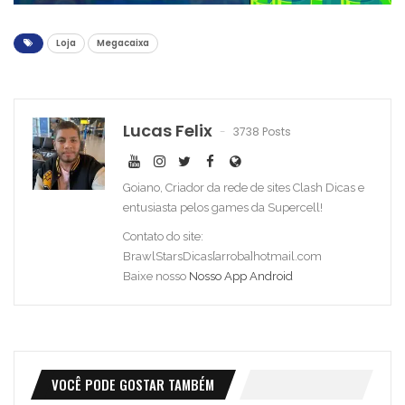
Loja
Megacaixa
Lucas Felix
3738 Posts
Goiano, Criador da rede de sites Clash Dicas e
entusiasta pelos games da Supercell!
Contato do site:
BrawlStarsDicas[arroba]hotmail.com
Baixe nosso
Nosso App Android
VOCÊ PODE GOSTAR TAMBÉM