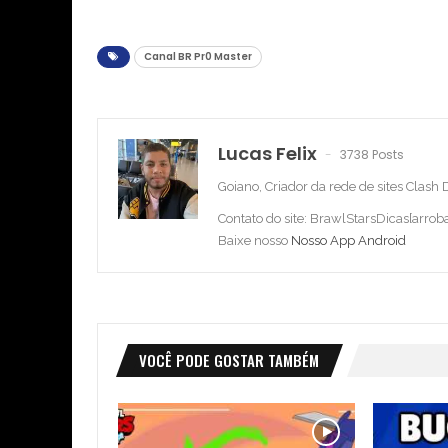
Canal BR Pr0 Master
Lucas Felix
3738 Posts
Goiano, Criador da rede de sites Clash
Contato do site: BrawlStarsDicas[arro
Baixe nosso
Nosso App Android
VOCÊ PODE GOSTAR TAMBÉM