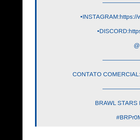
——————
•INSTAGRAM:https://
•DISCORD:https
@
——————
CONTATO COMERCIAL
——————
BRAWL STARS DIC
#BRPr0M