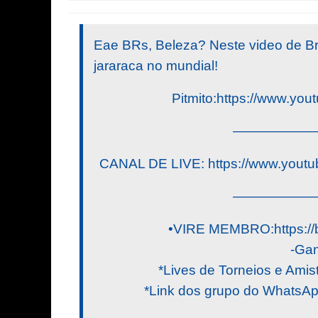
Eae BRs, Beleza? Neste video de Bra
jararaca no mundial!
Pitmito:https://www.yo
——————
CANAL DE LIVE: https://www.yout
——————
•VIRE MEMBRO:https://
-Gan
*Lives de Torneios e Am
*Link dos grupo do Whats