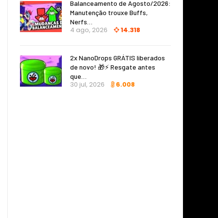
Balanceamento de Agosto/2026:
Manutenção trouxe Buffs,
Nerfs…
4 ago, 2026
14.318
2x NanoDrops GRÁTIS liberados
de novo! 🎁⚡ Resgate antes
que…
30 jul, 2026
6.008