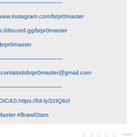
———————————
www.instagram.com/brpr0master
://discord.gg/brpr0master
brpr0master
———————————
:
contatodobrpr0master@gmail.com
———————————
AS:https://bit.ly/2ztQ6zl
aster #BrawlStars
Avalie