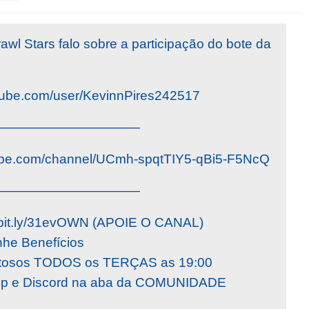
wl Stars falo sobre a participação do bote da
utube.com/user/KevinnPires242517
———————————
ube.com/channel/UCmh-spqtTIY5-qBi5-F5NcQ
———————————
bit.ly/31evOWN (APOIE O CANAL)
he Benefícios
istosos TODOS os TERÇAS as 19:00
App e Discord na aba da COMUNIDADE