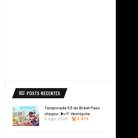
POSTS RECENTES
Temporada 53 do Brawl Pass
chegou: 🌬️🌱 Ventópole
6 ago, 2026
2.973