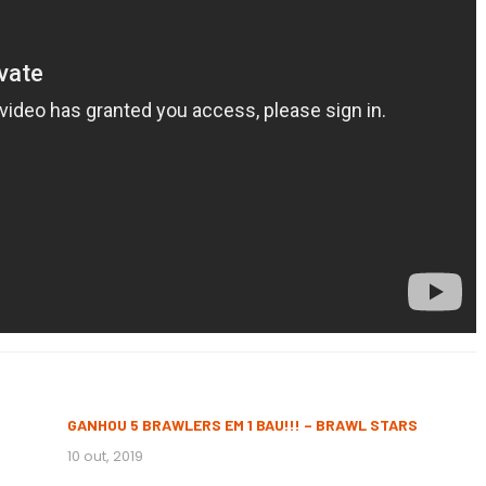
GANHOU 5 BRAWLERS EM 1 BAU!!! – BRAWL STARS
10 out, 2019