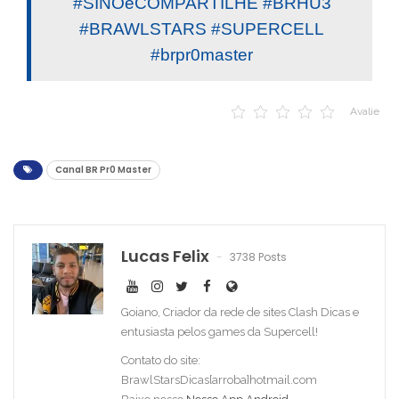
#SINOeCOMPARTILHE #BRHU3
#BRAWLSTARS #SUPERCELL
#brpr0master
Avalie
Canal BR Pr0 Master
Lucas Felix
3738 Posts
Goiano, Criador da rede de sites Clash Dicas e
entusiasta pelos games da Supercell!
Contato do site:
BrawlStarsDicas[arroba]hotmail.com