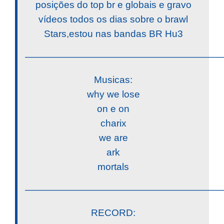
posições do top br e globais e gravo
vídeos todos os dias sobre o brawl
Stars,estou nas bandas BR Hu3
————————————————————
Musicas:
why we lose
on e on
charix
we are
ark
mortals
————————————————————
RECORD: