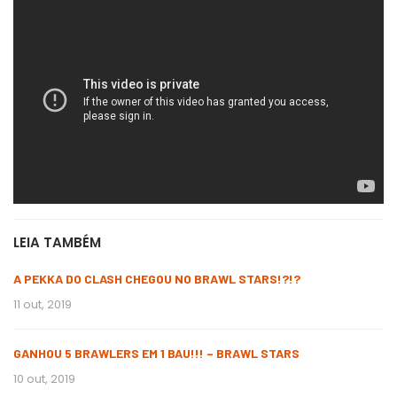
LEIA TAMBÉM
A PEKKA DO CLASH CHEGOU NO BRAWL STARS!?!?
11 out, 2019
GANHOU 5 BRAWLERS EM 1 BAU!!! – BRAWL STARS
10 out, 2019