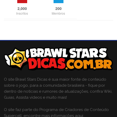
2,000
200
Inscritos
Membros
O site Brawl Stars Dicas é sua maior fonte de conteúdo
sobre o jogo, para a comunidade brasileira - fique por
dentro de notícias e rumores de atualizações, confira Wiki,
Guias, Assista vídeos e muito mais!
O site faz parte do Programa de Criadores de Conteúdo
Supercell; encontre mais informações aqui: