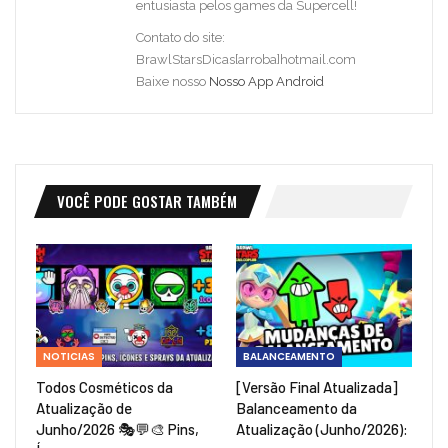
entusiasta pelos games da Supercell!
Contato do site:
BrawlStarsDicas[arroba]hotmail.com
Baixe nosso
Nosso App Android
VOCÊ PODE GOSTAR TAMBÉM
NOTICIAS
BALANCEAMENTO
Todos Cosméticos da
[Versão Final Atualizada]
Atualização de
Balanceamento da
Junho/2026 🎭💬🎨 Pins,
Atualização (Junho/2026):