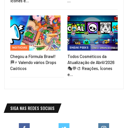
Ícones e…
…
NOTICIAS
SNEAK PEEKS
Chegou a Fórmula Brawl!
Todos Cosméticos da
🏁⚡ Valendo vários Drops
Atualização de Abril/2026
Caóticos
🎭💬🎨 Reações, Ícones
e…
SIGA NAS REDES SOCIAIS