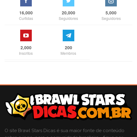
16,000
20,000
5,000
Curtidas
Seguidores
Seguidores
2,000
200
Inscritos
Membros
O site Brawl Stars Dicas é sua maior fonte de conteúdo