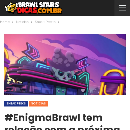
Home
Noticias
Sneak Peeks
SNEAK PEEKS
NOTICIAS
#EnigmaBrawl tem
relação com a próxima