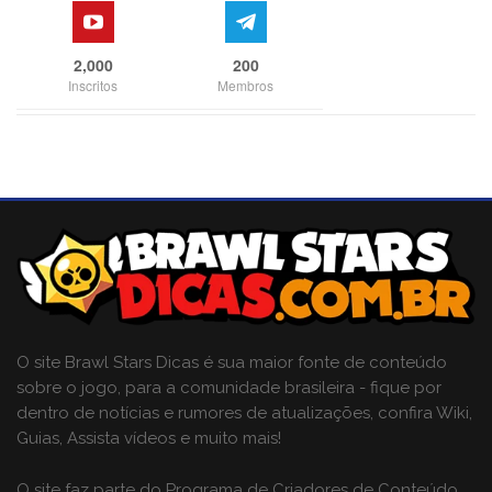
2,000
200
Inscritos
Membros
O site Brawl Stars Dicas é sua maior fonte de conteúdo
sobre o jogo, para a comunidade brasileira - fique por
dentro de notícias e rumores de atualizações, confira Wiki,
Guias, Assista vídeos e muito mais!
O site faz parte do Programa de Criadores de Conteúdo