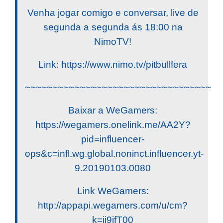
Venha jogar comigo e conversar, live de
segunda a segunda ás 18:00 na
NimoTV!
Link: https://www.nimo.tv/pitbullfera
~~~~~~~~~~~~~~~~~~~~~~~~~~~~~~~~~~
Baixar a WeGamers:
https://wegamers.onelink.me/AA2Y?
pid=influencer-
ops&c=infl.wg.global.noninct.influencer.yt-
9.20190103.0080
Link WeGamers:
http://appapi.wegamers.com/u/cm?
k=ij9ifT00