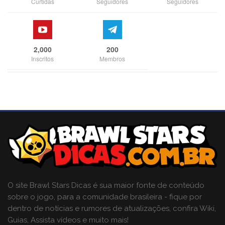
Curtidas
Seguidores
Seguidores
2,000
200
Inscritos
Membros
O site Brawl Stars Dicas é sua maior fonte de conteúdo
sobre o jogo, para a comunidade brasileira - fique por
dentro de notícias e rumores de atualizações, confira Wiki,
Guias, Assista vídeos e muito mais!