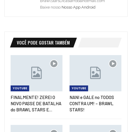
BrawlStarsDicas[arroba]hotmail.com
Baixe nosso
Nosso App Android
VOCÊ PODE GOSTAR TAMBÉM
YOUTUBE
YOUTUBE
FINALMENTE! ZEREI O
NANI e GALE no TODOS
NOVO PASSE DE BATALHA
CONTRA UM! – BRAWL
do BRAWL STARS E…
STARS!