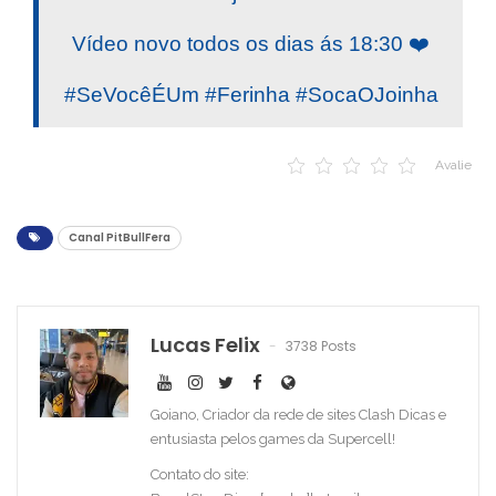
Vídeo novo todos os dias ás 18:30 ❤️
#SeVocêÉUm #Ferinha #SocaOJoinha
Avalie
Canal PitBullFera
Lucas Felix
3738 Posts
Goiano, Criador da rede de sites Clash Dicas e
entusiasta pelos games da Supercell!
Contato do site: