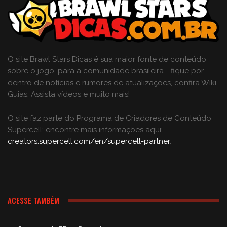
O site Brawl Stars Dicas é sua maior fonte de conteúdo
sobre o jogo, para a comunidade brasileira - fique por
dentro de notícias e rumores de atualizações, confira Wiki,
Guias, Assista vídeos e muito mais!
O site faz parte do Programa de Criadores de Conteúdo
Supercell; encontre mais informações aqui:
creators.supercell.com/en/supercell-partner
.
ACESSE TAMBÉM