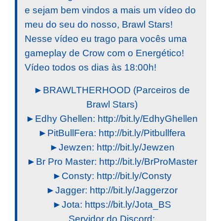
e sejam bem vindos a mais um vídeo do
meu do seu do nosso, Brawl Stars!
Nesse vídeo eu trago para vocês uma
gameplay de Crow com o Energético!
Vídeo todos os dias às 18:00h!
►BRAWLTHERHOOD (Parceiros de
Brawl Stars)
►Edhy Ghellen: http://bit.ly/EdhyGhellen
►PitBullFera: http://bit.ly/Pitbullfera
►Jewzen: http://bit.ly/Jewzen
►Br Pro Master: http://bit.ly/BrProMaster
►Consty: http://bit.ly/Consty
►Jagger: http://bit.ly/Jaggerzor
►Jota: https://bit.ly/Jota_BS
Servidor do Discord: