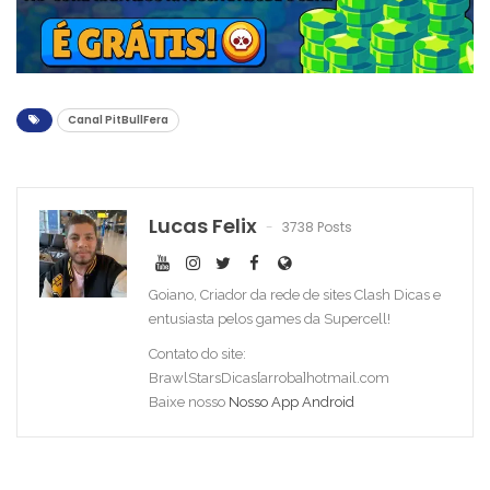
Canal PitBullFera
Lucas Felix
3738 Posts
Goiano, Criador da rede de sites Clash Dicas e
entusiasta pelos games da Supercell!
Contato do site:
BrawlStarsDicas[arroba]hotmail.com
Baixe nosso
Nosso App Android