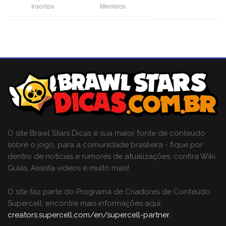
Inscritos
Membros
O site Brawl Stars Dicas é sua maior fonte de conteúdo
sobre o jogo, para a comunidade brasileira - fique por
dentro de notícias e rumores de atualizações, confira Wiki,
Guias, Assista vídeos e muito mais!
O site faz parte do Programa de Criadores de Conteúdo
Supercell; encontre mais informações aqui:
creators.supercell.com/en/supercell-partner
.