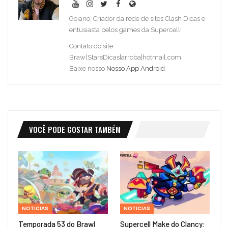
Goiano, Criador da rede de sites Clash Dicas e
entusiasta pelos games da Supercell!
Contato do site:
BrawlStarsDicas[arroba]hotmail.com
Baixe nosso
Nosso App Android
VOCÊ PODE GOSTAR TAMBÉM
NOTICIAS
NOTICIAS
Temporada 53 do Brawl
Supercell Make do Clancy: