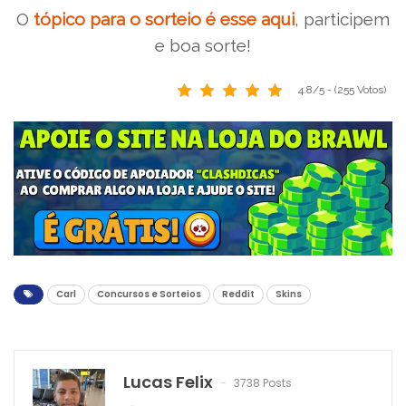
O
tópico para o sorteio é esse aqui
, participem
e boa sorte!
4.8/5 - (255 Votos)
Carl
Concursos e Sorteios
Reddit
Skins
Lucas Felix
3738 Posts