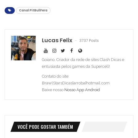
Canal PitBullFera
Lucas Felix
3737 Posts
Goiano, Criador da rede de sites Clash Dicas e
entusiasta pelos games da Supercell!
Contato do site:
BrawlStarsDicas[arroba]hotmail.com
Baixe nosso
Nosso App Android
VOCÊ PODE GOSTAR TAMBÉM