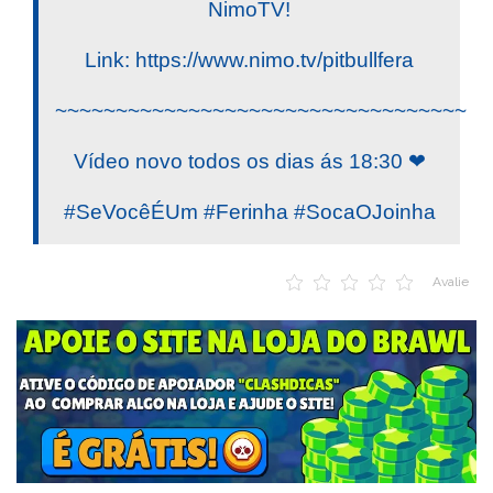
NimoTV!
Link: https://www.nimo.tv/pitbullfera
~~~~~~~~~~~~~~~~~~~~~~~~~~~~~~~~~~
Vídeo novo todos os dias ás 18:30 ❤
#SeVocêÉUm #Ferinha #SocaOJoinha
Avalie