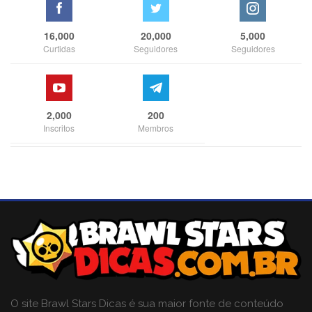
16,000
20,000
5,000
Curtidas
Seguidores
Seguidores
2,000
200
Inscritos
Membros
O site Brawl Stars Dicas é sua maior fonte de conteúdo