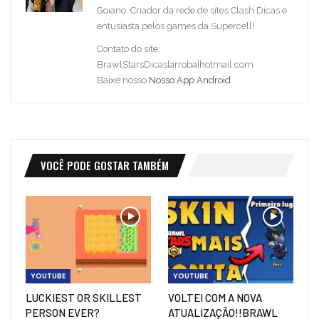
Goiano, Criador da rede de sites Clash Dicas e
entusiasta pelos games da Supercell!
Contato do site:
BrawlStarsDicas[arroba]hotmail.com
Baixe nosso
Nosso App Android
VOCÊ PODE GOSTAR TAMBÉM
YOUTUBE
YOUTUBE
LUCKIEST OR SKILLEST
VOLTEI COM A NOVA
PERSON EVER?
ATUALIZAÇÃO!!BRAWL