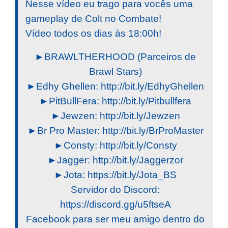
Nesse vídeo eu trago para vocês uma
gameplay de Colt no Combate!
Vídeo todos os dias às 18:00h!
►BRAWLTHERHOOD (Parceiros de
Brawl Stars)
►Edhy Ghellen: http://bit.ly/EdhyGhellen
►PitBullFera: http://bit.ly/Pitbullfera
►Jewzen: http://bit.ly/Jewzen
►Br Pro Master: http://bit.ly/BrProMaster
►Consty: http://bit.ly/Consty
►Jagger: http://bit.ly/Jaggerzor
►Jota: https://bit.ly/Jota_BS
Servidor do Discord:
https://discord.gg/u5ftseA
Facebook para ser meu amigo dentro do