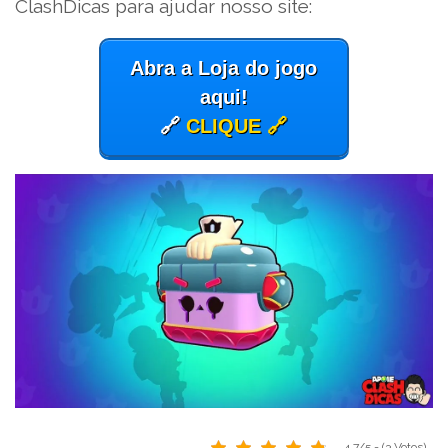
ClashDicas para ajudar nosso site:
Abra a Loja do jogo
aqui!
🔗
CLIQUE 🔗
4.7/5 - (3 Votos)