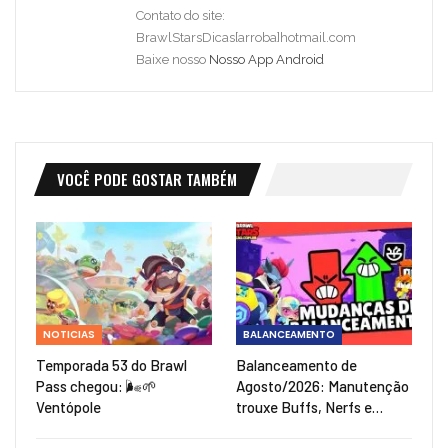
Contato do site:
BrawlStarsDicas[arroba]hotmail.com
Baixe nosso
Nosso App Android
VOCÊ PODE GOSTAR TAMBÉM
NOTICIAS
BALANCEAMENTO
Temporada 53 do Brawl
Balanceamento de
Pass chegou: 🌬️🌱
Agosto/2026: Manutenção
Ventópole
trouxe Buffs, Nerfs e…