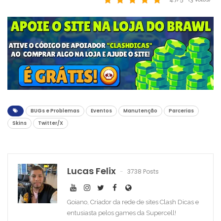
BUGs e Problemas
Eventos
Manutenção
Parcerias
Skins
Twitter/X
Lucas Felix
3738 Posts
Goiano, Criador da rede de sites Clash Dicas e
entusiasta pelos games da Supercell!