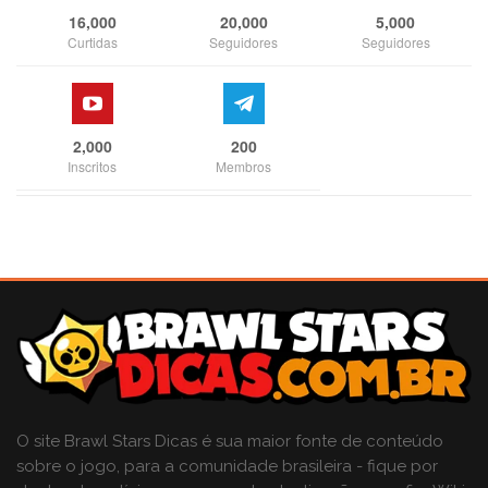
16,000
20,000
5,000
Curtidas
Seguidores
Seguidores
2,000
200
Inscritos
Membros
O site Brawl Stars Dicas é sua maior fonte de conteúdo
sobre o jogo, para a comunidade brasileira - fique por