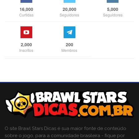
16,000
20,000
5,000
Curtidas
Seguidores
Seguidores
2,000
200
Inscritos
Membros
O site Brawl Stars Dicas é sua maior fonte de conteúdo
sobre o jogo, para a comunidade brasileira - fique por