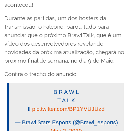
aconteceu!
Durante as partidas, um dos hosters da
transmissão, o Falcone, parou tudo para
anunciar que o próximo Brawl Talk, que é um
vídeo dos desenvolvedores revelando
novidades da próxima atualização, chegará no
próximo final de semana, no dia 9 de Maio.
Confira o trecho do anúncio:
B R A W L
T A L K
‼️
pic.twitter.com/BP1YVUJUzd
— Brawl Stars Esports (@Brawl_esports)
May 2, 2020