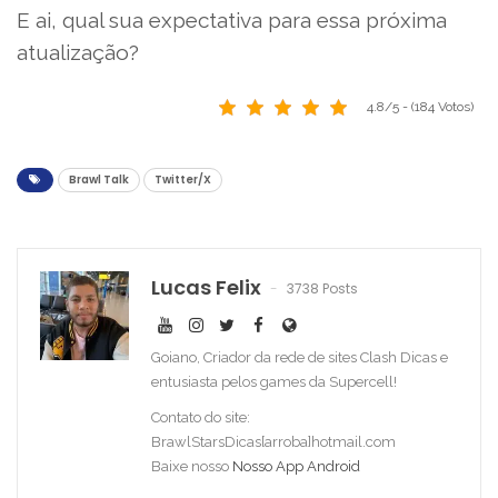
E ai, qual sua expectativa para essa próxima
atualização?
4.8/5 - (184 Votos)
Brawl Talk
Twitter/X
Lucas Felix
3738 Posts
Goiano, Criador da rede de sites Clash Dicas e
entusiasta pelos games da Supercell!
Contato do site:
BrawlStarsDicas[arroba]hotmail.com
Baixe nosso
Nosso App Android