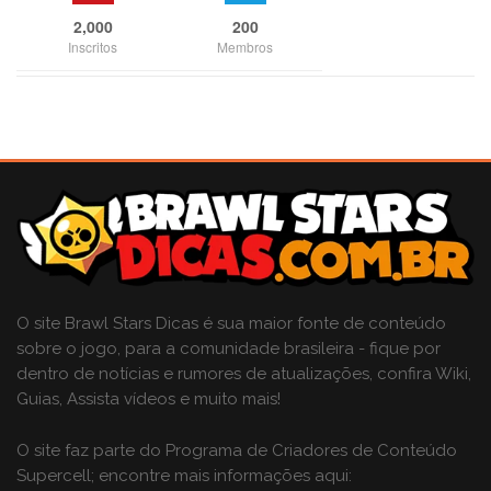
2,000
200
Inscritos
Membros
O site Brawl Stars Dicas é sua maior fonte de conteúdo
sobre o jogo, para a comunidade brasileira - fique por
dentro de notícias e rumores de atualizações, confira Wiki,
Guias, Assista vídeos e muito mais!
O site faz parte do Programa de Criadores de Conteúdo
Supercell; encontre mais informações aqui: