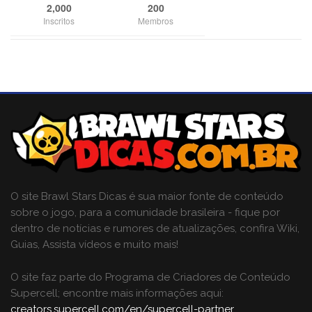
2,000
200
Inscritos
Membros
O site Brawl Stars Dicas é sua maior fonte de conteúdo
sobre o jogo, para a comunidade brasileira - fique por
dentro de notícias e rumores de atualizações, confira Wiki,
Guias, Assista vídeos e muito mais!
O site faz parte do Programa de Criadores de Conteúdo
Supercell; encontre mais informações aqui:
creators.supercell.com/en/supercell-partner
.