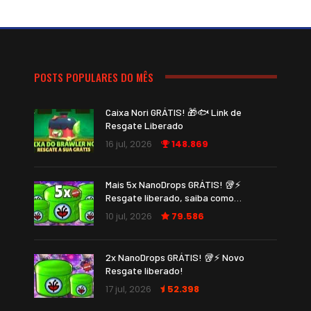
POSTS POPULARES DO MÊS
Caixa Nori GRÁTIS! 🎁🐟 Link de
Resgate Liberado
16 jul, 2026
148.869
Mais 5x NanoDrops GRÁTIS! 🥡⚡
Resgate liberado, saiba como…
10 jul, 2026
79.586
2x NanoDrops GRÁTIS! 🥡⚡ Novo
Resgate liberado!
17 jul, 2026
52.398