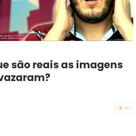
que são reais as imagens
 vazaram?
743