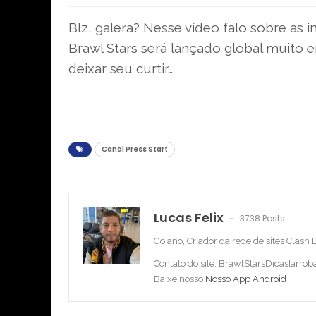
Blz, galera? Nesse vídeo falo sobre as
Brawl Stars será lançado global muito e
deixar seu curtir…
Canal Press Start
Lucas Felix
3738 Posts
Goiano, Criador da rede de sites Clash
Contato do site: BrawlStarsDicas[arro
Baixe nosso
Nosso App Android