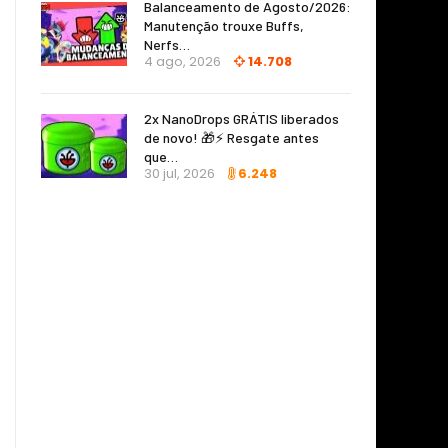
Balanceamento de Agosto/2026:
Manutenção trouxe Buffs,
Nerfs…
4 ago, 2026
14.708
2x NanoDrops GRÁTIS liberados
de novo! 🎁⚡ Resgate antes
que…
30 jul, 2026
6.248