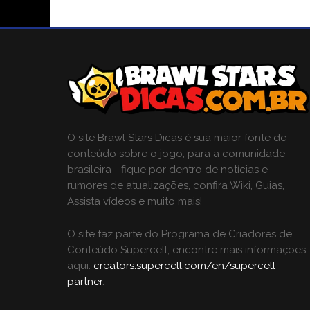
O site Brawl Stars Dicas é sua maior fonte de
conteúdo sobre o jogo, para a comunidade
brasileira - fique por dentro de notícias e
rumores de atualizações, confira Wiki, Guias,
Assista vídeos e muito mais!
O site faz parte do Programa de Criadores de
Conteúdo Supercell; encontre mais informações
aqui:
creators.supercell.com/en/supercell-
partner
.