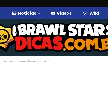
l
Noticias
Videos
Wiki
as imagens de lançamento que vazaram?