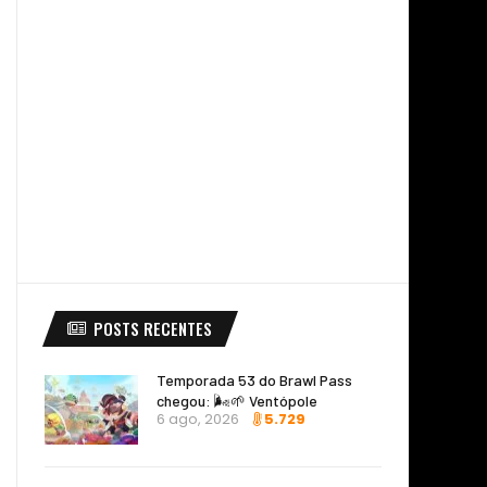
POSTS RECENTES
Temporada 53 do Brawl Pass
chegou: 🌬️🌱 Ventópole
6 ago, 2026
5.729