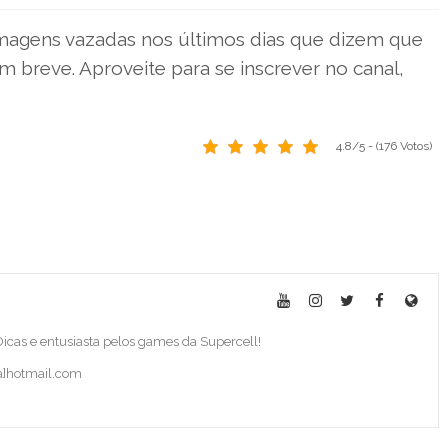
 imagens vazadas nos últimos dias que dizem que
m breve. Aproveite para se inscrever no canal,
4.8/5 - (176 Votos)
 Dicas e entusiasta pelos games da Supercell!
ba]hotmail.com