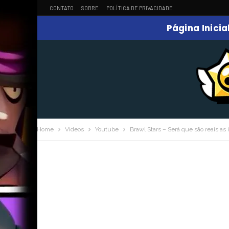
CONTATO
SOBRE
POLÍTICA DE PRIVACIDADE
Página Inicia
Home
Videos
Youtube
Brawl Stars – Será que são reais 