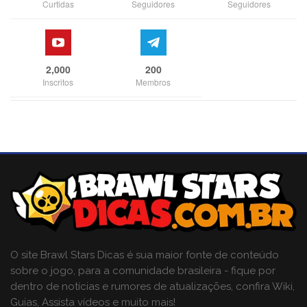
Curtidas
Seguidores
Seguidores
2,000
200
Inscritos
Membros
O site Brawl Stars Dicas é sua maior fonte de conteúdo
sobre o jogo, para a comunidade brasileira - fique por
dentro de notícias e rumores de atualizações, confira Wiki,
Guias, Assista vídeos e muito mais!