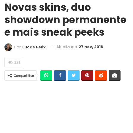
Novas skins, duo
showdown permanente
e mais sneak peeks
Atualizado
27 nov, 2018
Por
Lucas Felix
221
Compartilhar