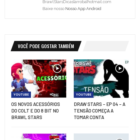
BrawlStarsDicas[arroba]hotmail.com
Baixe nosso
Nosso App Android
VOCÊ PODE GOSTAR TAMBÉM
YOUTUBE
YOUTUBE
OS NOVOS ACESSÓRIOS
DRAW STARS – EP 04 – A
DO COLT E DO 8 BIT NO
TENSÃO COMEÇA A
BRAWL STARS
TOMAR CONTA