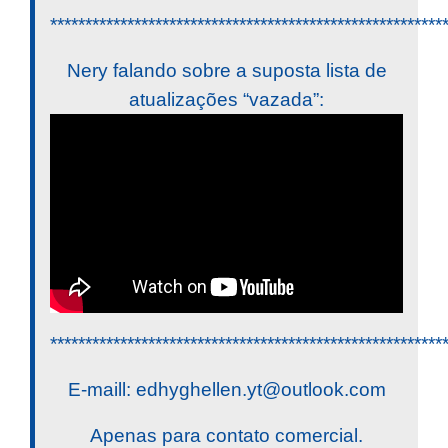
********************************************************
Nery falando sobre a suposta lista de
atualizações “vazada”:
********************************************************
E-maill:
edhyghellen.yt@outlook.com
Apenas para contato comercial.