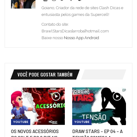
Goiano, Criador da rede de sites Clash Dicas e
entusiasta pelos games da Supercell!
Contato do site:
BrawlStarsDicas[arroba]hotmail.com
Baixe nosso
Nosso App Android
VOCÊ PODE GOSTAR TAMBÉM
YOUTUBE
YOUTUBE
OS NOVOS ACESSÓRIOS
DRAW STARS – EP 04 – A