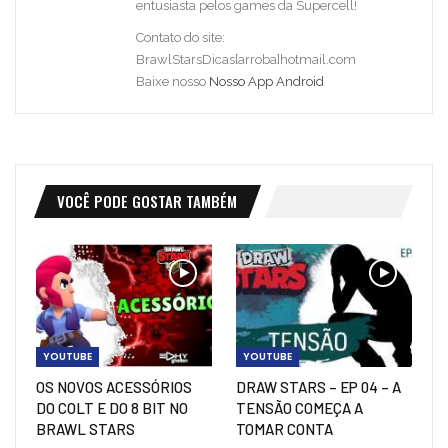
entusiasta pelos games da Supercell!
Contato do site:
BrawlStarsDicas[arroba]hotmail.com
Baixe nosso
Nosso App Android
VOCÊ PODE GOSTAR TAMBÉM
YOUTUBE
YOUTUBE
OS NOVOS ACESSÓRIOS
DRAW STARS – EP 04 – A
DO COLT E DO 8 BIT NO
TENSÃO COMEÇA A
BRAWL STARS
TOMAR CONTA