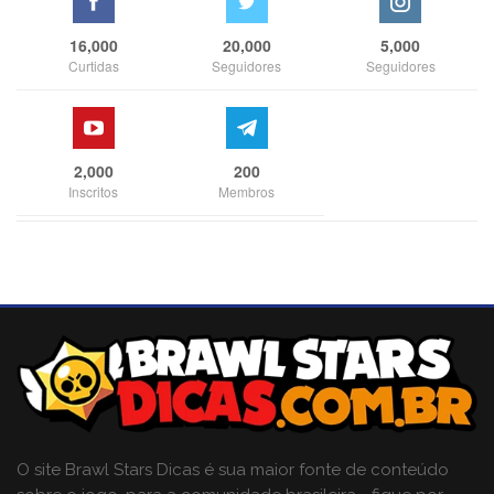
16,000
20,000
5,000
Curtidas
Seguidores
Seguidores
2,000
200
Inscritos
Membros
O site Brawl Stars Dicas é sua maior fonte de conteúdo