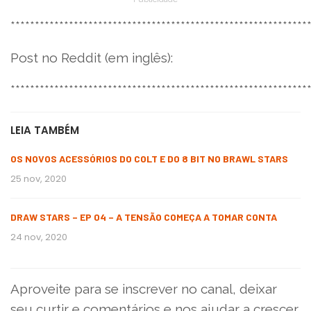
*************************************************************
Post no Reddit (em inglês):
*************************************************************
LEIA TAMBÉM
OS NOVOS ACESSÓRIOS DO COLT E DO 8 BIT NO BRAWL STARS
25 nov, 2020
DRAW STARS – EP 04 – A TENSÃO COMEÇA A TOMAR CONTA
24 nov, 2020
Aproveite para se inscrever no canal, deixar
seu curtir e comentários e nos ajudar a crescer