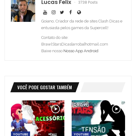
Lucas Felix
3738 Posts
Goiano, Criador da rede de sites Clash Dicas e
entusiasta pelos games da Supercell!
Contato do site:
BrawlStarsDicas[arroba]hotmail.com
Baixe nosso
Nosso App Android
VOCÊ PODE GOSTAR TAMBÉM
YOUTUBE
YOUTUBE