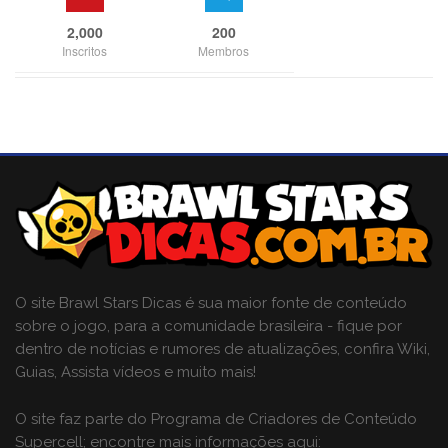
2,000
200
Inscritos
Membros
O site Brawl Stars Dicas é sua maior fonte de conteúdo
sobre o jogo, para a comunidade brasileira - fique por
dentro de notícias e rumores de atualizações, confira Wiki,
Guias, Assista vídeos e muito mais!
O site faz parte do Programa de Criadores de Conteúdo
Supercell; encontre mais informações aqui: