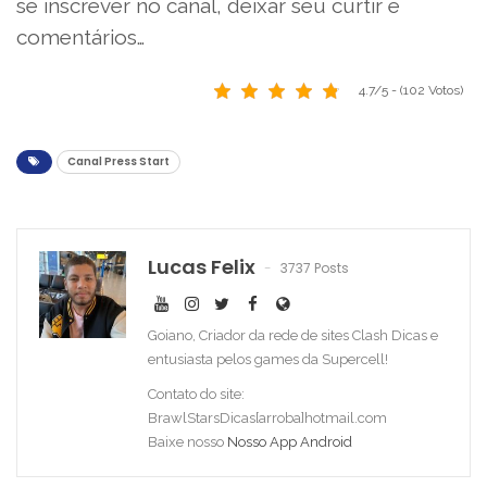
se inscrever no canal, deixar seu curtir e
comentários…
4.7/5 - (102 Votos)
Canal Press Start
Lucas Felix
3737 Posts
Goiano, Criador da rede de sites Clash Dicas e
entusiasta pelos games da Supercell!
Contato do site:
BrawlStarsDicas[arroba]hotmail.com
Baixe nosso
Nosso App Android