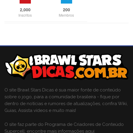
2,000
200
Inscritos
Membros
O site Brawl Stars Dicas é sua maior fonte de conteúdo
sobre o jogo, para a comunidade brasileira - fique por
dentro de notícias e rumores de atualizações, confira Wiki,
Guias, Assista vídeos e muito mais!
O site faz parte do Programa de Criadores de Conteúdo
Supercell; encontre mais informações aqui: