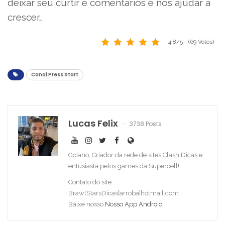
deixar seu curtir e comentários e nos ajudar a
crescer…
4.8/5 - (69 Votos)
Canal Press Start
Lucas Felix
3738 Posts
Goiano, Criador da rede de sites Clash Dicas e
entusiasta pelos games da Supercell!
Contato do site:
BrawlStarsDicas[arroba]hotmail.com
Baixe nosso
Nosso App Android