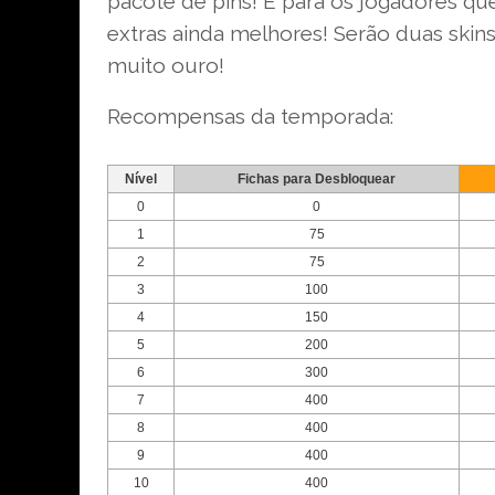
pacote de pins! E para os jogadores q
extras ainda melhores! Serão duas skins
muito ouro!
Recompensas da temporada:
Nível
Fichas para Desbloquear
0
0
1
75
2
75
3
100
4
150
5
200
6
300
7
400
8
400
9
400
10
400