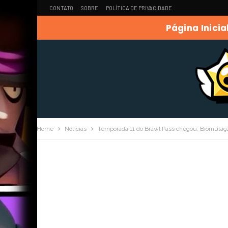
CONTATO
SOBRE
POLÍTICA DE PRIVACIDADE
Página Inicia
Home
Noticias
Temporada 11 do Brawl Pass chegou: Biomutaç