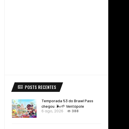
POSTS RECENTES
Temporada 53 do Brawl Pass
chegou: 🌬️🌱 Ventópole
6 ago, 2026
388