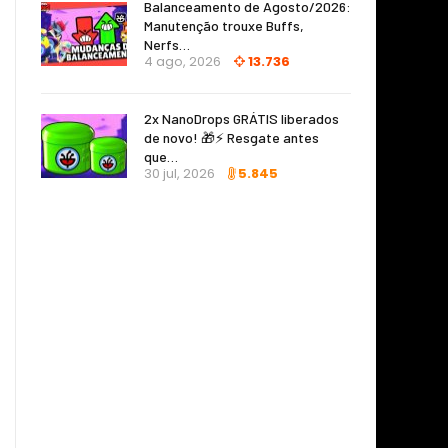
Balanceamento de Agosto/2026:
Manutenção trouxe Buffs,
Nerfs…
4 ago, 2026
13.736
2x NanoDrops GRÁTIS liberados
de novo! 🎁⚡ Resgate antes
que…
30 jul, 2026
5.845