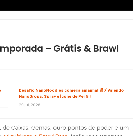
mporada – Grátis & Brawl
e
Desafio NanoNoodles começa amanhã! 🍜⚡ Valendo
NanoDrops, Spray e Ícone de Perfil!
29 jul, 2026
, de Caixas, Gemas, ouro pontos de poder e um