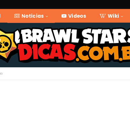
l
Noticias
Videos
Wiki
ão