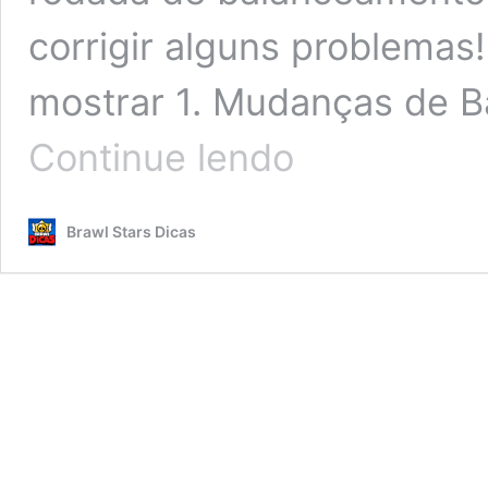
corrigir alguns problema
mostrar 1. Mudanças de B
Balanceamento
Continue lendo
de
Setembro/2021
–
Brawl Stars Dicas
Veja
o
que
vai
mudar!