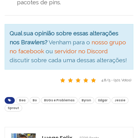
pacotes de pins.
Qual sua opinião sobre essas alterações
nos Brawlers?
Venham para o
nosso grupo
no facebook
ou
servidor no Discord
discutir sobre cada uma dessas alterações!
4.8/5 - (501 Votos)
Bea
Bo
BUGs e Problemas
Byron
Edgar
Jessie
Sprout
Lucas Felix