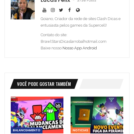
3738 Posts
Goiano, Criador da rede de sites Clash Dicas e
entusiasta pelos games da Supercell!
Contato do site:
BrawlStarsDicas[arroba]hotmail.com
Baixe nosso
Nosso App Android
VOCÊ PODE GOSTAR TAMBÉM
BALANCEAMENTO
NOTICIAS