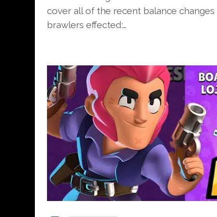
cover all of the recent balance change
brawlers effected:…