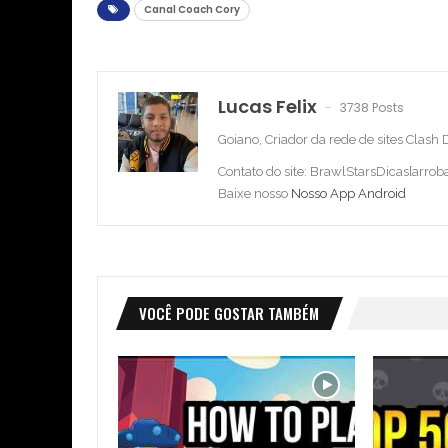
Canal Coach Cory
Lucas Felix
3738 Posts
Goiano, Criador da rede de sites Clash
Contato do site: BrawlStarsDicas[arro
Baixe nosso
Nosso App Android
VOCÊ PODE GOSTAR TAMBÉM