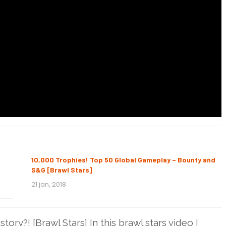
10,000 Trophies! Top 50 Global Gameplay – Bounty and
S&G [Brawl Stars]
21 jan, 2018
ory?! [Brawl Stars] In this brawl stars video I