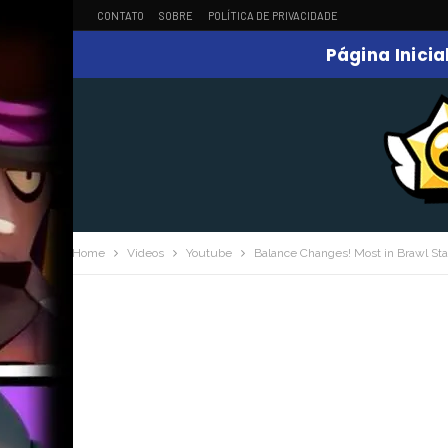
CONTATO
SOBRE
POLÍTICA DE PRIVACIDADE
Página Inicia
Home
Videos
Youtube
Balance Changes! Most in Brawl Star