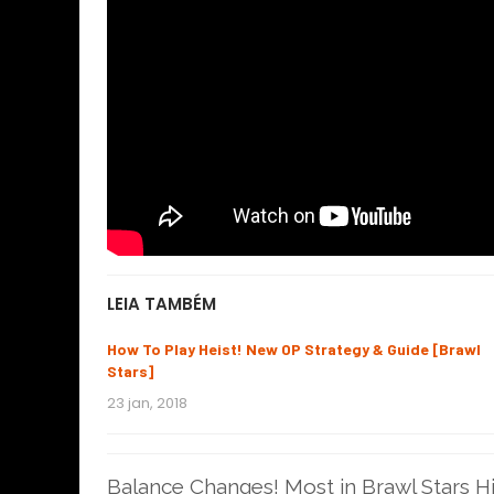
LEIA TAMBÉM
How To Play Heist! New OP Strategy & Guide [Brawl
Stars]
23 jan, 2018
Balance Changes! Most in Brawl Stars Hist