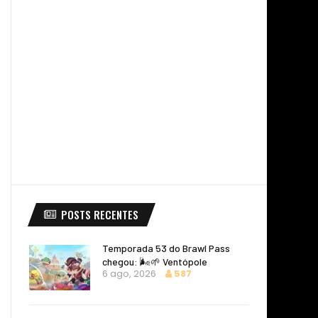
POSTS RECENTES
Temporada 53 do Brawl Pass
chegou: 🌬️🌱 Ventópole
6 ago, 2026
587