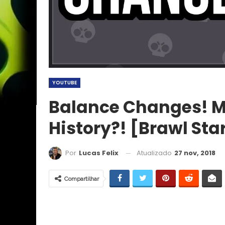
YOUTUBE
Balance Changes! Mo
History?! [Brawl Sta
Atualizado
27 nov, 2018
Por
Lucas Felix
Compartilhar