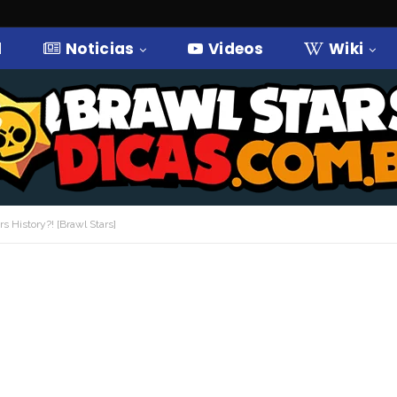
l
Noticias
Videos
Wiki
s History?! [Brawl Stars]