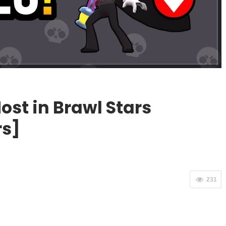
st in Brawl Stars
rs]
231