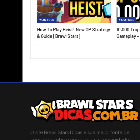
YOUTUBE
YOUTUBE
How To Play Heist! New OP Strategy
10,000 Trop
& Guide [Brawl Stars]
Gameplay –
O site Brawl Stars Dicas é sua maior fonte de
conteúdo sobre o jogo, para a comunidade