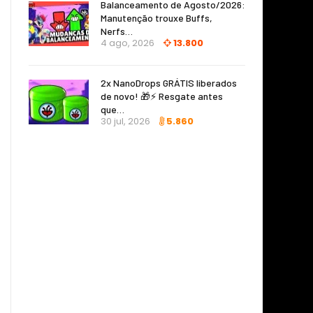
Balanceamento de Agosto/2026:
Manutenção trouxe Buffs,
Nerfs…
4 ago, 2026
13.800
2x NanoDrops GRÁTIS liberados
de novo! 🎁⚡ Resgate antes
que…
30 jul, 2026
5.860