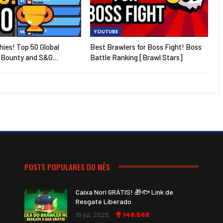
YOUTUBE
hies! Top 50 Global
Best Brawlers for Boss Fight! Boss
 Bounty and S&G…
Battle Ranking [Brawl Stars]
POSTS POPULARES DO MÊS
Caixa Nori GRÁTIS! 🎁🐟 Link de
Resgate Liberado
16 jul, 2026
148.568