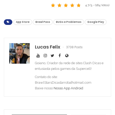
4.7/5 - (184 Votos)
App Store
Brawl Pass
BUGs e Problemas
Google Play
Lucas Felix
3738 Posts
Goiano, Criador da rede de sites Clash Dicas e
entusiasta pelos games da Supercell!
Contato do site:
BrawlStarsDicas[arroba]hotmail.com
Baixe nosso
Nosso App Android