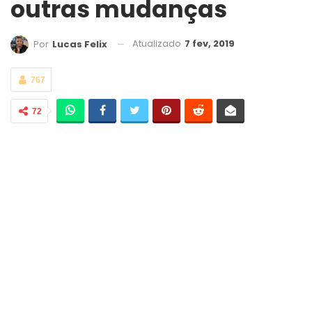
outras mudanças
Atualizado
7 fev, 2019
Por
Lucas Felix
767
72