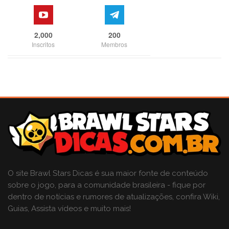
2,000
200
Inscritos
Membros
O site Brawl Stars Dicas é sua maior fonte de conteúdo
sobre o jogo, para a comunidade brasileira - fique por
dentro de notícias e rumores de atualizações, confira Wiki,
Guias, Assista vídeos e muito mais!