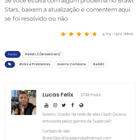
Se você estava com algum problema no Brawl
Stars, baixem a atualização e comentem aqui,
se foi resolvido ou não.
4.7/5 - (300 Votos)
Reddit /r/Brawlstars/
Fonte
BUGs e Problemas
Evento Combate
Reddit
Lucas Felix
3738 Posts
Goiano, Criador da rede de sites Clash Dicas e
entusiasta pelos games da Supercell!
Contato do site:
BrawlStarsDicas[arroba]hotmail.com