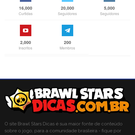
16,000
20,000
5,000
Curtidas
Seguidores
Seguidores
2,000
200
Inscritos
Membros
O site Brawl Stars Dicas é sua maior fonte de conteúdo
sobre o jogo, para a comunidade brasileira - fique por