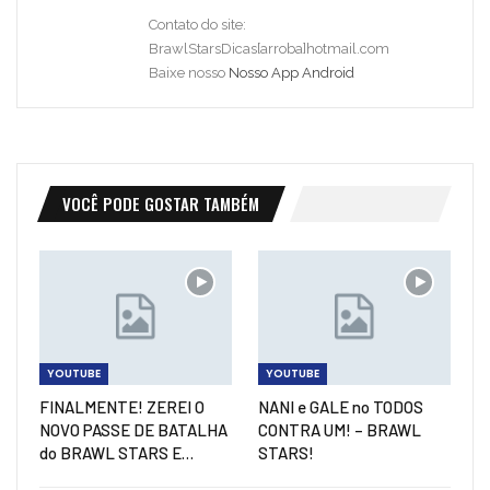
Contato do site:
BrawlStarsDicas[arroba]hotmail.com
Baixe nosso
Nosso App Android
VOCÊ PODE GOSTAR TAMBÉM
YOUTUBE
YOUTUBE
FINALMENTE! ZEREI O
NANI e GALE no TODOS
NOVO PASSE DE BATALHA
CONTRA UM! – BRAWL
do BRAWL STARS E…
STARS!