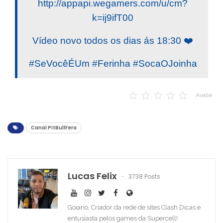
http://appapi.wegamers.com/u/cm?
k=ij9ifT00
Vídeo novo todos os dias ás 18:30 ❤️
#SeVocêÉUm #Ferinha #SocaOJoinha
Avalie
Canal PitBullFera
Lucas Felix
3738 Posts
Goiano, Criador da rede de sites Clash Dicas e
entusiasta pelos games da Supercell!