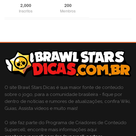
2,000
200
Inscritos
Membros
O site Brawl Stars Dicas é sua maior fonte de conteúdo
sobre o jogo, para a comunidade brasileira - fique por
dentro de notícias e rumores de atualizações, confira Wiki,
Guias, Assista vídeos e muito mais!
O site faz parte do Programa de Criadores de Conteúdo
Supercell; encontre mais informações aqui: