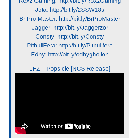
Roxz Gaming: http://bit.ly/RoxzGaming
Jota: http://bit.ly/2SSW18s
Br Pro Master: http://bit.ly/BrProMaster
Jagger: http://bit.ly/Jaggerzor
Consty: http://bit.ly/Consty
PitbullFera: http://bit.ly/Pitbullfera
Edhy: http://bit.ly/edhyghellen
LFZ – Popsicle [NCS Release]