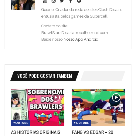
Goiano, Criador da rede de sites Clash Dicas e
entusiasta pelos games da Supercell!
Contato do site:
BrawlStarsDicas[arroba]hotmail.com
Baixe nosso
Nosso App Android
VOCÊ PODE GOSTAR TAMBÉM
YOUTUBE
YOUTUBE
AS HISTÓRIAS ORIGINAIS
FANG VS EDGAR – 20