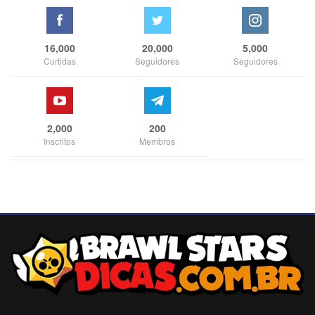
16,000
20,000
5,000
Curtidas
Seguidores
Seguidores
2,000
200
Inscritos
Membros