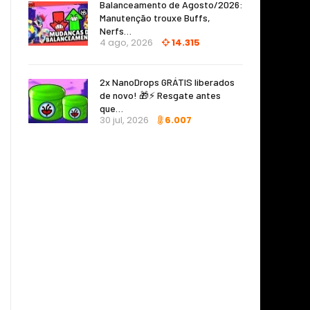
Balanceamento de Agosto/2026:
Manutenção trouxe Buffs,
Nerfs…
4 ago, 2026
14.315
2x NanoDrops GRÁTIS liberados
de novo! 🎁⚡ Resgate antes
que…
30 jul, 2026
6.007