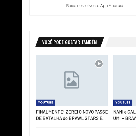
Baixe nosso
Nosso App Android
VOCÊ PODE GOSTAR TAMBÉM
YOUTUBE
YOUTUBE
FINALMENTE! ZEREI O NOVO PASSE
NANI e GA
DE BATALHA do BRAWL STARS E…
UM! – BRA