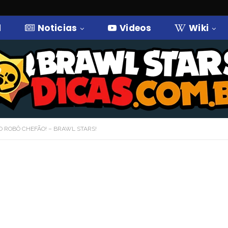
l
Noticias
Videos
Wiki
 ROBÔ CHEFÃO! – BRAWL STARS!