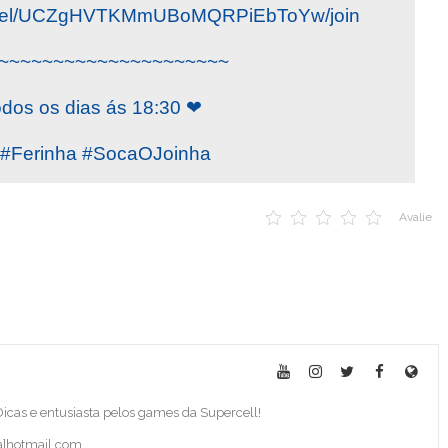
annel/UCZgHVTKMmUBoMQRPiEbToYw/join
~~~~~~~~~~~~~~~~~~~~~
odos os dias ás 18:30 ❤
Ferinha #SocaOJoinha
Avalie
 Dicas e entusiasta pelos games da Supercell!
ba]hotmail.com