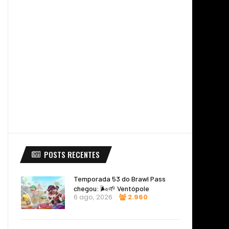
POSTS RECENTES
Temporada 53 do Brawl Pass
chegou: 🌬️🌱 Ventópole
6 ago, 2026
2.960