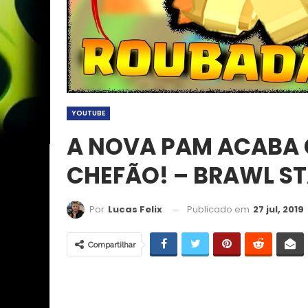
YOUTUBE
A NOVA PAM ACABA
CHEFÃO! – BRAWL ST
Publicado em
27 jul, 2019
Por
Lucas Felix
Compartilhar