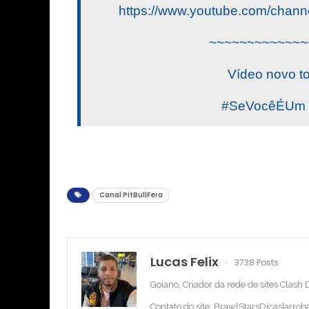
https://www.youtube.com/ch
~~~~~~~~~~~~~
Vídeo novo t
#SeVocêÉUm #
Canal PitBullFera
Lucas Felix
3738 Posts
Goiano, Criador da rede de sites Clash
Contato do site: BrawlStarsDicas[arro