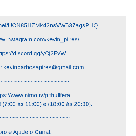
channel/UCN85HZMk42nsVW537agsPHQ
ww.instagram.com/kevin_piires/
ttps://discord.gg/yCj2FvW
o:
kevinbarbosapires@gmail.com
~~~~~~~~~~~~~~~~~~~~~
ps://www.nimo.tv/pitbullfera
(7:00 ás 11:00) e (18:00 ás 20:30).
~~~~~~~~~~~~~~~~~~~~~
ro e Ajude o Canal: