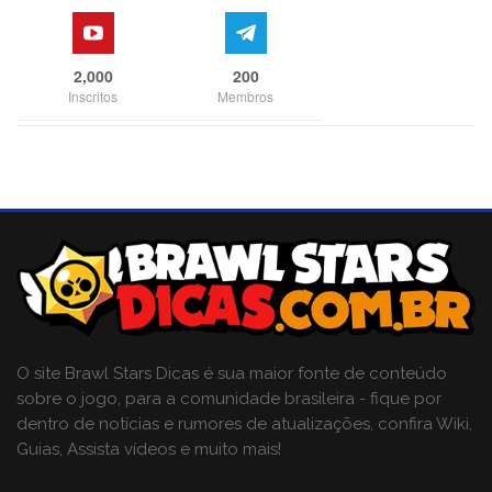
2,000
200
Inscritos
Membros
O site Brawl Stars Dicas é sua maior fonte de conteúdo
sobre o jogo, para a comunidade brasileira - fique por
dentro de notícias e rumores de atualizações, confira Wiki,
Guias, Assista vídeos e muito mais!