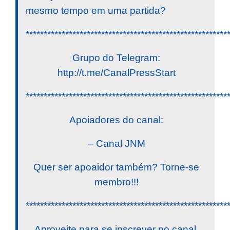
mesmo tempo em uma partida?
********************************************************
Grupo do Telegram:
http://t.me/CanalPressStart
********************************************************
Apoiadores do canal:
– Canal JNM
Quer ser apoaidor também? Torne-se
membro!!!
********************************************************
Aproveite para se inscrever no canal,