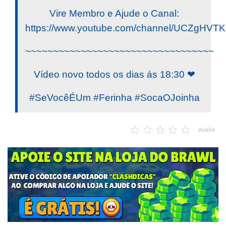
Vire Membro e Ajude o Canal:
https://www.youtube.com/channel/UCZgHV
~~~~~~~~~~~~~~~~~~~~~~~~~~~~~~~~~~
Vídeo novo todos os dias ás 18:30 ❤
#SeVocêÉUm #Ferinha #SocaOJoinha
Avalie