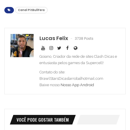
Canal PitBullFera
Lucas Felix
3738 Posts
Goiano, Criador da rede de sites Clash Dicas e
entusiasta pelos games da Supercell!
Contato do site:
BrawlStarsDicas[arroba]hotmail.com
Baixe nosso
Nosso App Android
VOCÊ PODE GOSTAR TAMBÉM