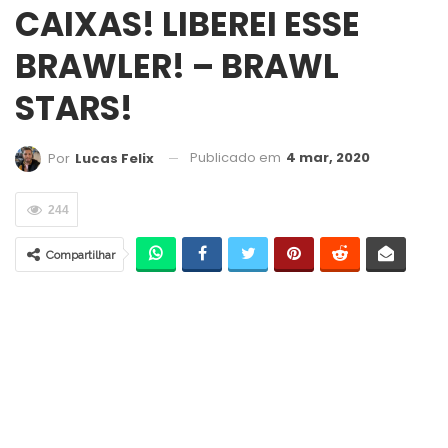
CAIXAS! LIBEREI ESSE
BRAWLER! – BRAWL
STARS!
Publicado em
4 mar, 2020
Por
Lucas Felix
244
Compartilhar