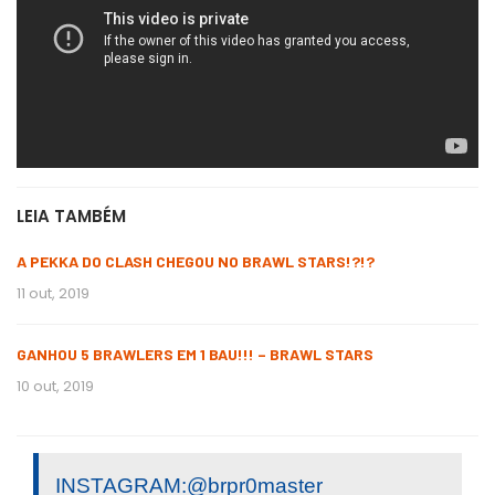
LEIA TAMBÉM
A PEKKA DO CLASH CHEGOU NO BRAWL STARS!?!?
11 out, 2019
GANHOU 5 BRAWLERS EM 1 BAU!!! – BRAWL STARS
10 out, 2019
INSTAGRAM:@brpr0master