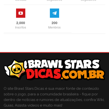
2,000
200
Inscritos
Membros
O site Brawl Stars Dicas é sua maior fonte de conteúdo
sobre o jogo, para a comunidade brasileira - fique por
dentro de notícias e rumores de atualizações, confira Wiki,
Guias, Assista vídeos e muito mais!