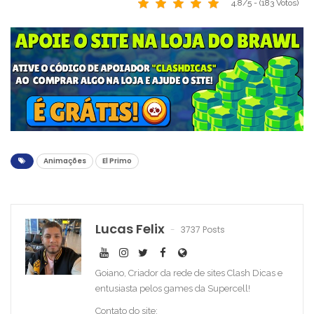
4.8/5 - (183 Votos)
Animações
El Primo
Lucas Felix
3737 Posts
Goiano, Criador da rede de sites Clash Dicas e
entusiasta pelos games da Supercell!
Contato do site: