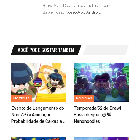
BrawlStarsDicas[arroba]hotmail.com
Baixe nosso
Nosso App Android
VOCÊ PODE GOSTAR TAMBÉM
NOTICIAS
NOTICIAS
Evento de Lançamento do
Temporada 52 do Brawl
Nori 🐟🎣 Animação,
Pass chegou: 🍜👾
Probabilidade de Caixas e…
Nanonoodles