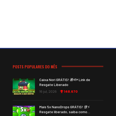
POSTS POPULARES DO MÊS
Caixa Nori GRÁTIS! 🎁🐟 Link de
Resgate Liberado
16 jul, 2026
148.670
Mais 5x NanoDrops GRÁTIS! 🥡⚡
Resgate liberado, saiba como…