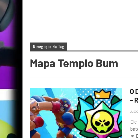
Navegação Na Tag
Mapa Templo Bum
O 
– 
Luca
Ele
bat
👊 