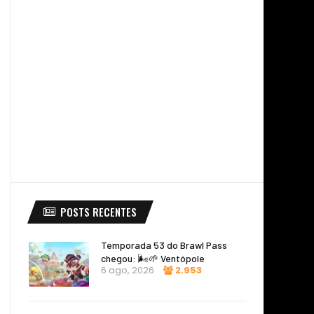
POSTS RECENTES
Temporada 53 do Brawl Pass
chegou: 🌬️🌱 Ventópole
6 ago, 2026
2.953