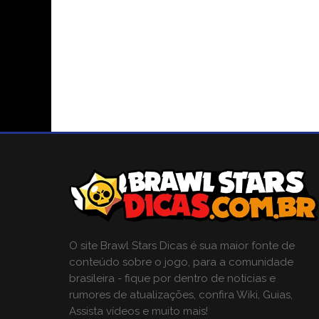
O site Brawl Stars Dicas é sua maior fonte de
conteúdo sobre o jogo, para a comunidade
brasileira - fique por dentro de notícias e
rumores de atualizações, confira Wiki, Guias,
Assista vídeos e muito mais!