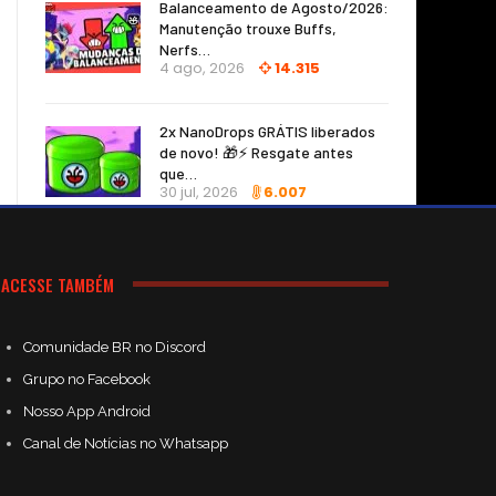
Balanceamento de Agosto/2026:
Manutenção trouxe Buffs,
Nerfs…
4 ago, 2026
14.315
2x NanoDrops GRÁTIS liberados
de novo! 🎁⚡ Resgate antes
que…
30 jul, 2026
6.007
ACESSE TAMBÉM
Comunidade BR no Discord
Grupo no Facebook
Nosso App Android
Canal de Notícias no Whatsapp