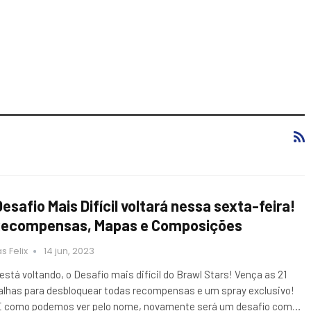
Desafio Mais Difícil voltará nessa sexta-feira!
Recompensas, Mapas e Composições
s Felix
14 jun, 2023
 está voltando, o Desafio mais difícil do Brawl Stars! Vença as 21
alhas para desbloquear todas recompensas e um spray exclusivo!
E como podemos ver pelo nome, novamente será um desafio com…