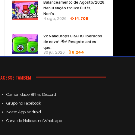
Balanceamento de Agosto/2026:
Manutenção trouxe Buffs,
Nerfs…
4 ago, 2026
14.705
2x NanoDrops GRÁTIS liberados
de novo! 🎁⚡ Resgate antes
que…
30 jul, 2026
6.244
ACESSE TAMBÉM
Comunidade BR no Discord
Grupo no Facebook
Nosso App Android
Canal de Notícias no Whatsapp