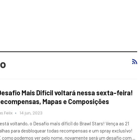
lo
Desafio Mais Difícil voltará nessa sexta-feira!
Recompensas, Mapas e Composições
s Felix
14 jun, 2023
 está voltando, o Desafio mais difícil do Brawl Stars! Vença as 21
alhas para desbloquear todas recompensas e um spray exclusivo!
E como podemos ver pelo nome, novamente será um desafio com…