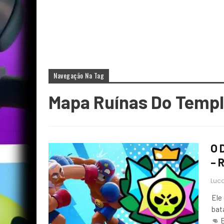
Navegação Na Tag
Mapa Ruínas Do Temp
O 
– 
Luca
Ele
bat
👊 