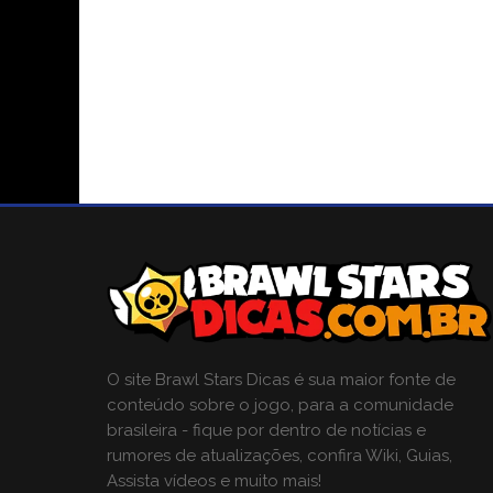
O site Brawl Stars Dicas é sua maior fonte de
conteúdo sobre o jogo, para a comunidade
brasileira - fique por dentro de notícias e
rumores de atualizações, confira Wiki, Guias,
Assista vídeos e muito mais!