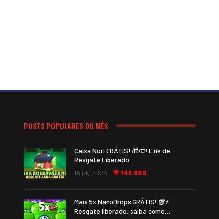
POSTS POPULARES DO MÊS
Caixa Nori GRÁTIS! 🎁🐟 Link de
Resgate Liberado
16 jul, 2026
148.869
Mais 5x NanoDrops GRÁTIS! 🥡⚡
Resgate liberado, saiba como…