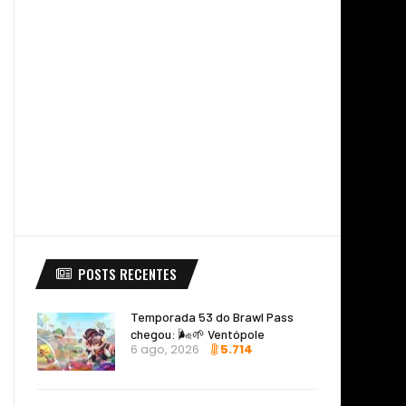
POSTS RECENTES
Temporada 53 do Brawl Pass
chegou: 🌬️🌱 Ventópole
6 ago, 2026
5.714