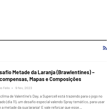
safio Metade da Laranja (Brawlentines) –
compensas, Mapas e Composições
s Felix
9 fev, 2023
clima de Valentine's Day, a Supercell está trazendo para o jogo no
ado (dia 11), um desafio especial valendo Spray temático, para usar
 a metade da sua laranja! E vale reforçar que esse…