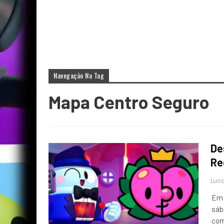
Navegação Na Tag
Mapa Centro Seguro
De
Re
Luca
Em 
sáb
com