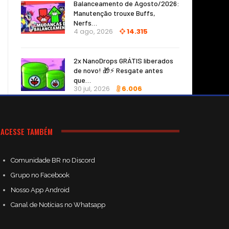
Balanceamento de Agosto/2026:
Manutenção trouxe Buffs,
Nerfs…
4 ago, 2026
14.315
2x NanoDrops GRÁTIS liberados
de novo! 🎁⚡ Resgate antes
que…
30 jul, 2026
6.006
ACESSE TAMBÉM
Comunidade BR no Discord
Grupo no Facebook
Nosso App Android
Canal de Notícias no Whatsapp