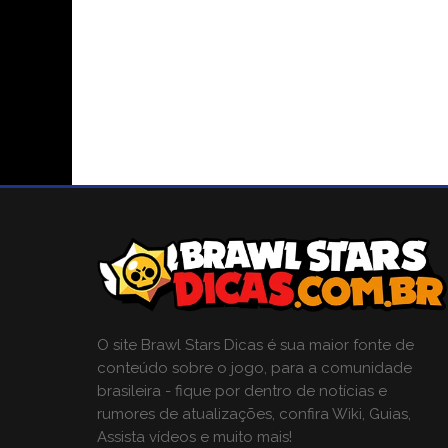
O site Brawl Stars Dicas é sua maior fonte de
conteúdo sobre o jogo, para a comunidade
brasileira - fique por dentro de notícias e
rumores de atualizações, confira Wiki, Guias,
Assista vídeos e muito mais!