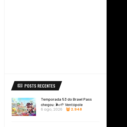
POSTS RECENTES
Temporada 53 do Brawl Pass
chegou: 🌬️🌱 Ventópole
6 ago, 2026
2.948