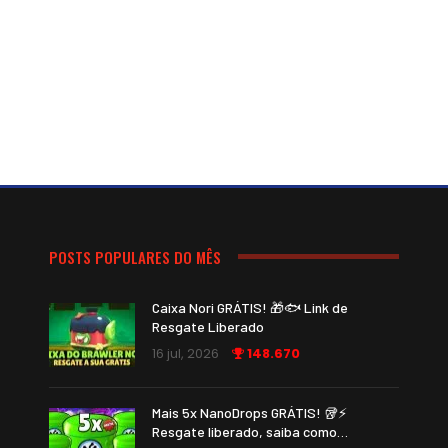
POSTS POPULARES DO MÊS
Caixa Nori GRÁTIS! 🎁🐟 Link de
Resgate Liberado
16 jul, 2026
148.670
Mais 5x NanoDrops GRÁTIS! 🥡⚡
Resgate liberado, saiba como…